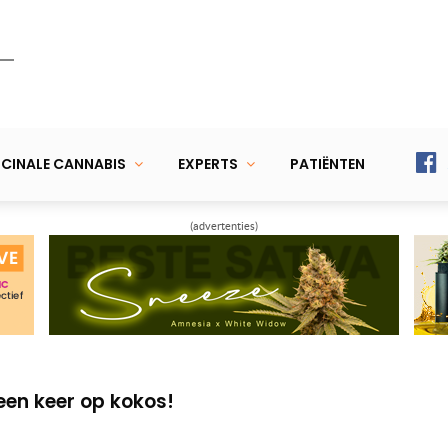
CINALE CANNABIS
EXPERTS
PATIËNTEN
(advertenties)
n huis om mediwiet te kweken?
planten soms niet goed groeien
een keer op kokos!
n huis om mediwiet te kweken?