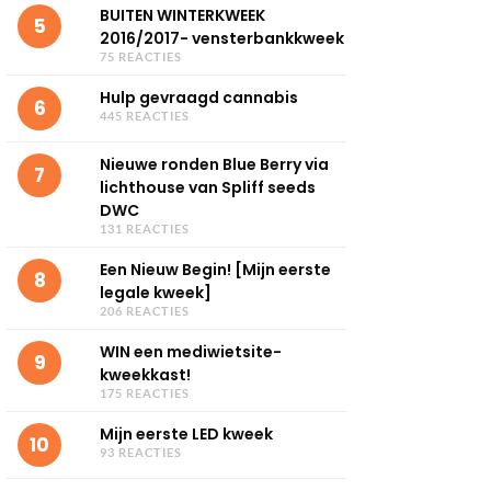
BUITEN WINTERKWEEK
5
2016/2017- vensterbankkweek
75 REACTIES
Hulp gevraagd cannabis
6
445 REACTIES
Nieuwe ronden Blue Berry via
7
lichthouse van Spliff seeds
DWC
131 REACTIES
Een Nieuw Begin! [Mijn eerste
8
legale kweek]
206 REACTIES
WIN een mediwietsite-
9
kweekkast!
175 REACTIES
Mijn eerste LED kweek
10
93 REACTIES