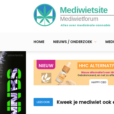
Mediwietsite
Mediwietforum
Alles over medicinale cannabis
HOME
NIEUWS / ONDERZOEK
MEDI
(advertentie)
Wat is de beste plek i
7 redenen waarom wiet
Kweek je mediwiet ook 
Wat is de beste plek i
LEES OOK