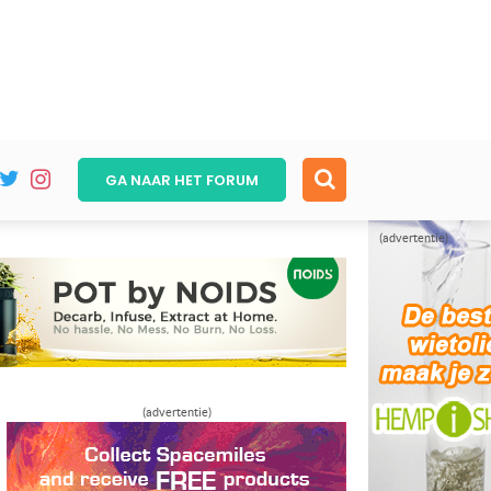
GA NAAR HET
FORUM
(advertentie)
(advertentie)