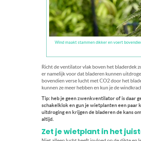
Wind maakt stammen dikker en voert bovendien
Richt de ventilator vlak boven het bladerdek zo
er namelijk voor dat bladeren kunnen uitdrog
bovendien verse lucht met CO2 door het blade
kunnen ze meer hebben en kun je de windkrach
Tip: heb je geen zwenkventilator of is daar g
schakelklok en gun je wietplanten een paar 
uitdroging en krijgen de bladeren de kans om
altijd.
Zet je wietplant in het juist
Niet alleen lucht heeft invloed op de dikte en 