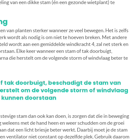
ling van een dikke stam (én een gezonde wietplant) te
ng
n van planten sterker wanneer ze veel bewegen. Het is zelfs
terk wordt als nodig is om niet te hoeven breken. Met andere
eld wordt aan een gemiddelde windkracht 4, zal net sterk en
staan. Elke keer wanneer een stam of tak doorbuigt,
rna die herstelt om de volgende storm of windvlaag beter te
f tak doorbuigt, beschadigt de stam van
herstelt om de volgende storm of windvlaag
e kunnen doorstaan
 stevige stam dan ook kan doen, is zorgen dat die in beweging
og weleens met de hand heen en weer schudden om de groei
n dat een licht briesje beter werkt. Daarbij moet je de stam
een ventilator niet constant op dezelfde plek. Gebruik daarom