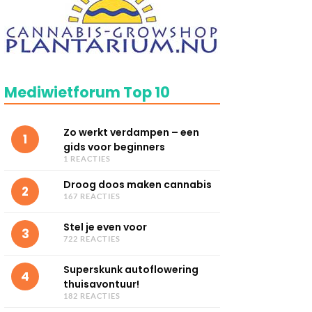
Mediwietforum Top 10
Zo werkt verdampen – een
1
gids voor beginners
1 REACTIES
Droog doos maken cannabis
2
167 REACTIES
Stel je even voor
3
722 REACTIES
Superskunk autoflowering
4
thuisavontuur!
182 REACTIES