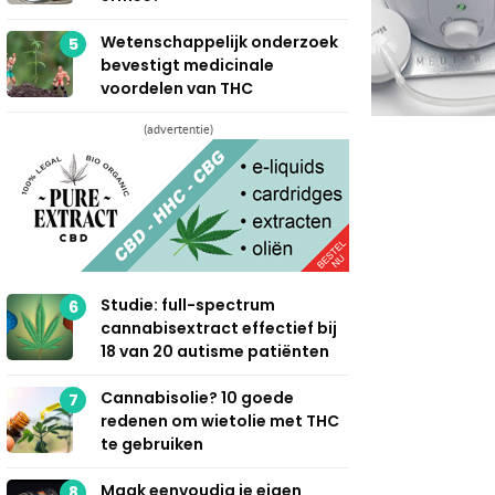
Wetenschappelijk onderzoek
5
bevestigt medicinale
voordelen van THC
(advertentie)
Studie: full-spectrum
6
cannabisextract effectief bij
18 van 20 autisme patiënten
Cannabisolie? 10 goede
7
redenen om wietolie met THC
te gebruiken
Maak eenvoudig je eigen
8