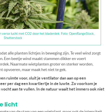
 verse lucht met CO2 door het bladerdek. Foto: OpenRangeStock,
Shutterstock
dat alle planten lichtjes in beweging zijn. Te veel wind zorgt
en. Een beetje wind maakt stammen dikker en voert
rdek. Naarmate wietplanten groter en sterker worden,
t opvoeren, maar maak het niet te gek.
een ruimte voor, sluit je ventilator dan aan op een
keer per dag een kwartiertje in de luwte. Zo voorkom je
 vocht aan te vullen. In de natuur waait het immers ook niet
e licht
lengte van de stam van een wietplant, maar ook de intensiteit