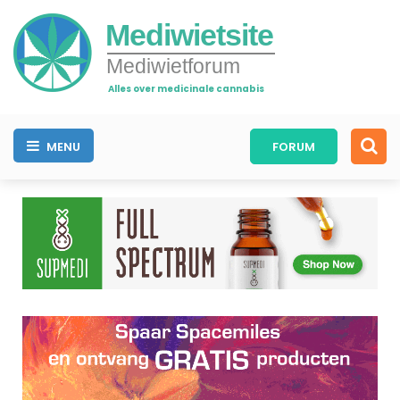
Mediwietsite
Mediwietforum
Alles over medicinale cannabis
MENU
FORUM