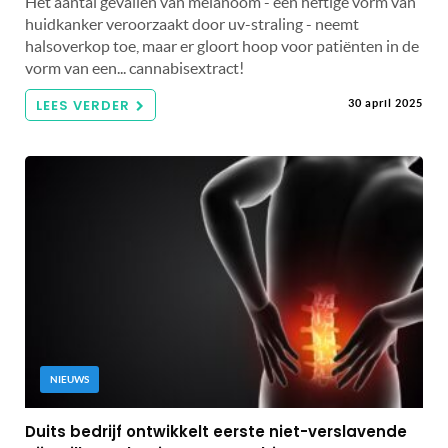
Het aantal gevallen van melanoom - een heftige vorm van
huidkanker veroorzaakt door uv-straling - neemt
halsoverkop toe, maar er gloort hoop voor patiënten in de
vorm van een... cannabisextract!
LEES VERDER
30 april 2025
NIEUWS
Duits bedrijf ontwikkelt eerste niet-verslavende