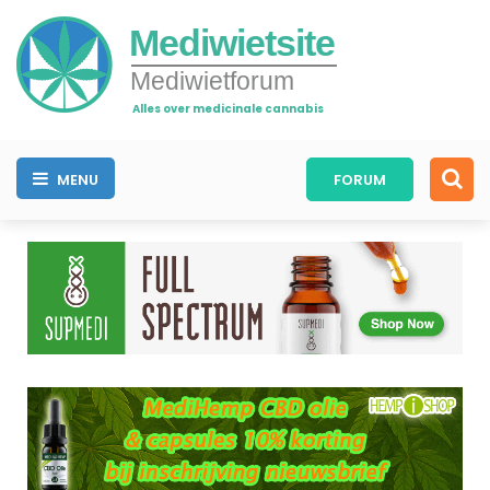
Mediwietsite
Mediwietforum
Alles over medicinale cannabis
MENU
FORUM