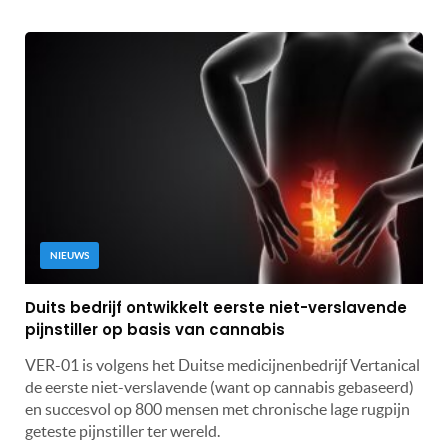
NIEUWS
Duits bedrijf ontwikkelt eerste niet-verslavende
pijnstiller op basis van cannabis
VER-01 is volgens het Duitse medicijnenbedrijf Vertanical
de eerste niet-verslavende (want op cannabis gebaseerd)
en succesvol op 800 mensen met chronische lage rugpijn
geteste pijnstiller ter wereld.