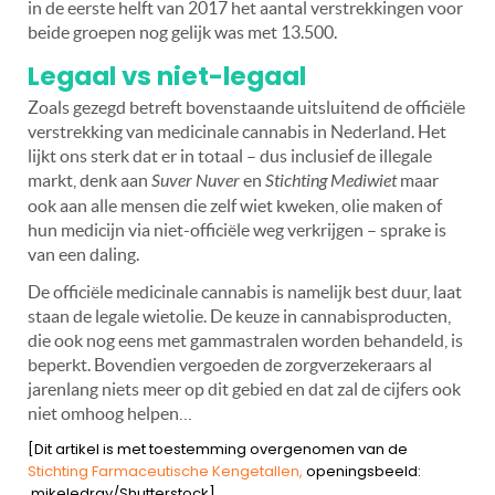
in de eerste helft van 2017 het aantal verstrekkingen voor
beide groepen nog gelijk was met 13.500.
Legaal vs niet-legaal
Zoals gezegd betreft bovenstaande uitsluitend de officiële
verstrekking van medicinale cannabis in Nederland. Het
lijkt ons sterk dat er in totaal – dus inclusief de illegale
markt, denk aan
Suver Nuver
en
Stichting Mediwiet
maar
ook aan alle mensen die zelf wiet kweken, olie maken of
hun medicijn via niet-officiële weg verkrijgen – sprake is
van een daling.
De officiële medicinale cannabis is namelijk best duur, laat
staan de legale wietolie. De keuze in cannabisproducten,
die ook nog eens met gammastralen worden behandeld, is
beperkt. Bovendien vergoeden de zorgverzekeraars al
jarenlang niets meer op dit gebied en dat zal de cijfers ook
niet omhoog helpen…
[Dit artikel is met toestemming overgenomen van de
Stichting Farmaceutische Kengetallen,
openingsbeeld:
mikeledray/Shutterstock]