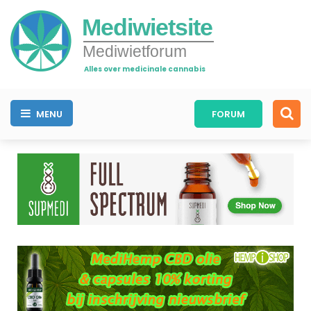
Mediwietsite
Mediwietforum
Alles over medicinale cannabis
MENU
FORUM