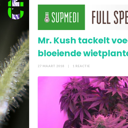
Mr. Kush verwelkomt tr
Mr. Kush tackelt voe
bloeiende wietplant
27 MAART 2018
| 1 REACTIE