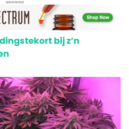
ichomen op z’n bloeiende wiettoppen
(advertentie)
dingstekort bij z’n
en