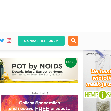
GA NAAR HET
FORUM
(advertentie)
(advertentie)