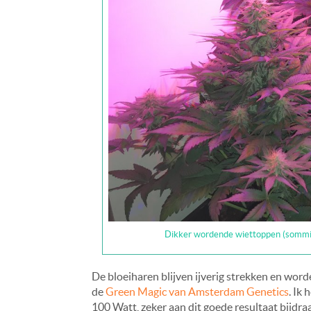
Dikker wordende wiettoppen (sommige
De bloeiharen blijven ijverig strekken en word
de
Green Magic van Amsterdam Genetics
. Ik
100 Watt, zeker aan dit goede resultaat bijdraa