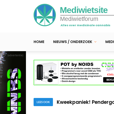
Mediwietsite
Mediwietforum
Alles over medicinale cannabis
HOME
NIEUWS / ONDERZOEK
MEDI
(advertentie)
Mr. Kush dieft z’n blo
Mr. Kush verwelkomt tr
Kweekpaniek! Pendergas
LEES OOK
Mr. Kush dieft z’n blo