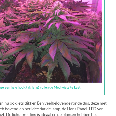
 een hele hoofdtak lang) vullen de Mediwietsite kast.
en nu ook iets dikker. Een veelbelovende ronde dus, deze met
 heb bovendien het idee dat de lamp, de Hans Panel-LED van
gt. De lichtspreiding is ideaal en de planten hebben het