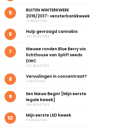
BUITEN WINTERKWEEK
5
2016/2017- vensterbankkweek
75 REACTIES
Hulp gevraagd cannabis
6
445 REACTIES
Nieuwe ronden Blue Berry via
7
lichthouse van Spliff seeds
DWC
131 REACTIES
Vervuilingen in concentraat?
8
2 REACTIES
Een Nieuw Begin! [Mijn eerste
9
legale kweek]
206 REACTIES
Mijn eerste LED kweek
10
93 REACTIES