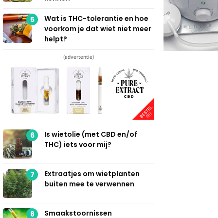
Wat is THC-tolerantie en hoe
5
voorkom je dat wiet niet meer
helpt?
(advertentie)
Is wietolie (met CBD en/of
6
THC) iets voor mij?
Extraatjes om wietplanten
7
buiten mee te verwennen
Smaakstoornissen
8