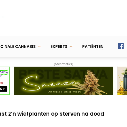
CINALE CANNABIS
EXPERTS
PATIËNTEN
(advertenties)
eiende Green Magic-wietplanten
ichomen op z’n bloeiende wiettoppen
t z’n wietplanten op sterven na dood
eiende Green Magic-wietplanten