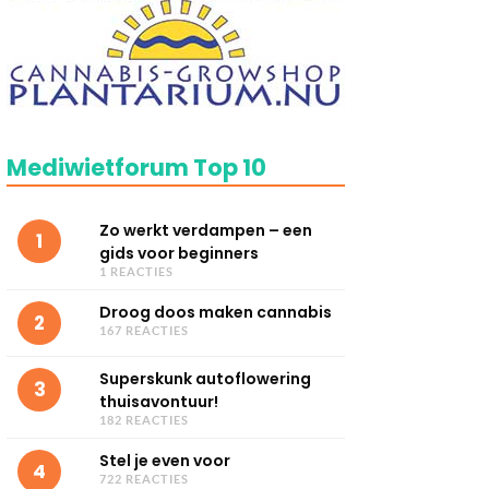
Mediwietforum Top 10
Zo werkt verdampen – een
1
gids voor beginners
1 REACTIES
Droog doos maken cannabis
2
167 REACTIES
Superskunk autoflowering
3
thuisavontuur!
182 REACTIES
Stel je even voor
4
722 REACTIES