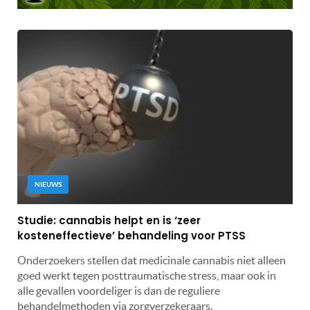
NIEUWS
Studie: cannabis helpt en is ‘zeer
kosteneffectieve’ behandeling voor PTSS
Onderzoekers stellen dat medicinale cannabis niet alleen
goed werkt tegen posttraumatische stress, maar ook in
alle gevallen voordeliger is dan de reguliere
behandelmethoden via zorgverzekeraars.