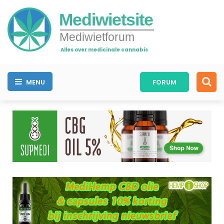
Mediwietsite
Mediwietforum
Alles over medicinale cannabis
MENU
FORUM