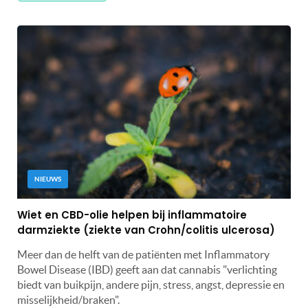
NIEUWS
Wiet en CBD-olie helpen bij inflammatoire
darmziekte (ziekte van Crohn/colitis ulcerosa)
Meer dan de helft van de patiënten met Inflammatory
Bowel Disease (IBD) geeft aan dat cannabis "verlichting
biedt van buikpijn, andere pijn, stress, angst, depressie en
misselijkheid/braken".