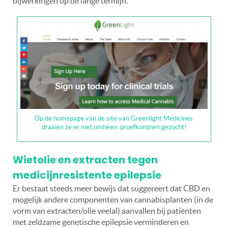
bijwerkingen op de lange termijn.”
Op de homepage van de site van Greenlight Medicines
draaien ze er niet omheen: proefkonijnen gezocht!
Wietolie en extracten tegen
medicijnresistente epilepsie
Er bestaat steeds meer bewijs dat suggereert dat CBD en
mogelijk andere componenten van cannabisplanten (in de
vorm van extracten/olie veelal) aanvallen bij patiënten
met zeldzame genetische epilepsie verminderen en