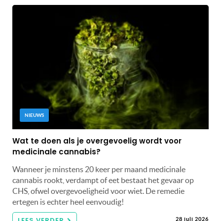
NIEUWS
Wat te doen als je overgevoelig wordt voor
medicinale cannabis?
Wanneer je minstens 20 keer per maand medicinale
cannabis rookt, verdampt of eet bestaat het gevaar op
CHS, ofwel overgevoeligheid voor wiet. De remedie
ertegen is echter heel eenvoudig!
LEES VERDER
28 juli 2026