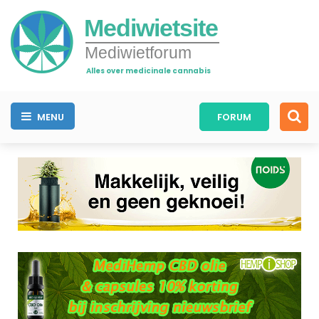
Mediwietsite
Mediwietforum
Alles over medicinale cannabis
MENU
FORUM