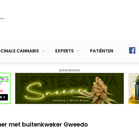
CINALE CANNABIS
EXPERTS
PATIËNTEN
(advertenties)
langrijke begrippen voor thuiskwekers
kening houdend met een natte zomer
mer met buitenkweker Gweedo
langrijke begrippen voor thuiskwekers