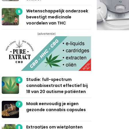
Wetenschappelijk onderzoek
5
bevestigt medicinale
voordelen van THC
(advertentie)
Studie: full-spectrum
6
cannabisextract effectief bij
18 van 20 autisme patiënten
Maak eenvoudig je eigen
7
gezonde cannabis capsules
Extraatjes om wietplanten
8