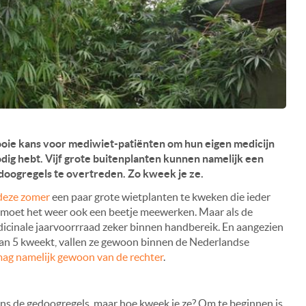
ooie kans voor mediwiet-patiënten om hun eigen medicijn
odig hebt. Vijf grote buitenplanten kunnen namelijk een
doogregels te overtreden. Zo kweek je ze.
deze zomer
een paar grote wietplanten te kweken die ieder
k moet het weer ook een beetje meewerken. Maar als de
edicinale jaarvoorrraad zeker binnen handbereik. En aangezien
dan 5 kweekt, vallen ze gewoon binnen de Nederlandse
mag namelijk gewoon van de rechter
.
gens de gedoogregels, maar hoe kweek je ze? Om te beginnen is