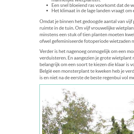
Een snel bloeiend ras voorkomt dat de wi
Het klimaat in de lage landen vraagt om 
Omdat je binnen het gedoogde aantal van vijf p
ruimte in de tuin. Om vijf vrouwelijke wietpla
minstens een stuk of tien planten moeten kwek
ofwel gefeminiseerde fotoperiode wietzaden nod
Verder is het nagenoeg onmogelijk om een mons
verduisteren. En aangezien je grote wietplant 
belangrijk om een soort te kiezen die klaar is 
België een monsterplant te kweken heb je ver
is en niet na de eerste de beste regenbui vol me