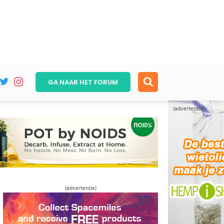
GA NAAR HET
FORUM
(advertentie)
(advertentie)