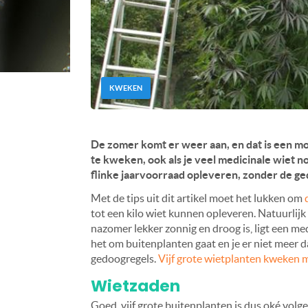
KWEKEN
De zomer komt er weer aan, en dat is een m
te kweken, ook als je veel medicinale wiet n
flinke jaarvoorraad opleveren, zonder de ge
Met de tips uit dit artikel moet het lukken om
tot een kilo wiet kunnen opleveren. Natuurlij
nazomer lekker zonnig en droog is, ligt een m
het om buitenplanten gaat en je er niet meer 
gedoogregels.
Vijf grote wietplanten kweken 
Wietzaden
Goed, vijf grote buitenplanten is dus oké vol