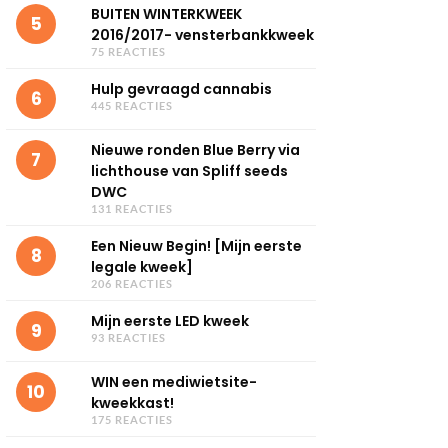
BUITEN WINTERKWEEK
5
2016/2017- vensterbankkweek
75 REACTIES
Hulp gevraagd cannabis
6
445 REACTIES
Nieuwe ronden Blue Berry via
7
lichthouse van Spliff seeds
DWC
131 REACTIES
Een Nieuw Begin! [Mijn eerste
8
legale kweek]
206 REACTIES
Mijn eerste LED kweek
9
93 REACTIES
WIN een mediwietsite-
10
kweekkast!
175 REACTIES