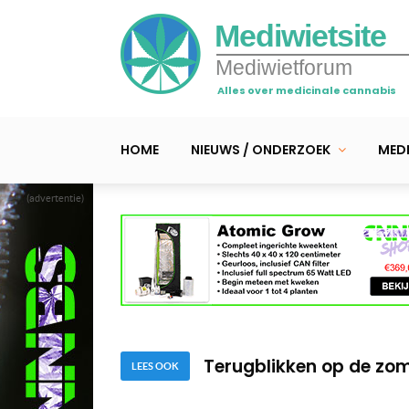
Mediwietsite
Mediwietforum
Alles over medicinale cannabis
HOME
NIEUWS / ONDERZOEK
MEDI
(advertentie)
Nodes & internodes: be
Buiten wiet kweken, re
Terugblikken op de zo
Nodes & internodes: be
LEES OOK