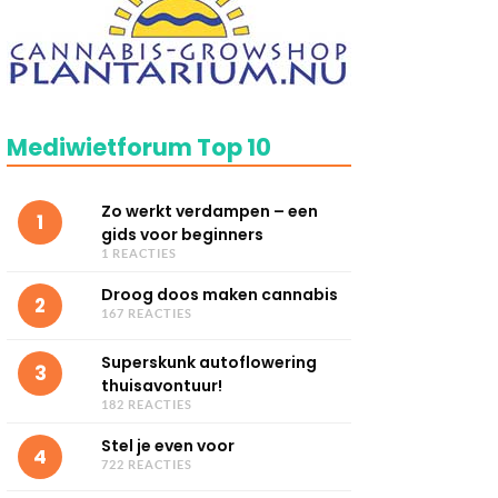
Mediwietforum Top 10
Zo werkt verdampen – een
1
gids voor beginners
1 REACTIES
Droog doos maken cannabis
2
167 REACTIES
Superskunk autoflowering
3
thuisavontuur!
182 REACTIES
Stel je even voor
4
722 REACTIES