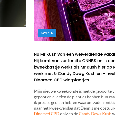
KWEKEN
Nu Mr Kush van een welverdiende vakan
Hij komt van zustersite CNNBS en is ee
kweekkastje werkt als Mr Kush hier op M
werk met 5 Candy Dawg Kush en – heel
Dinamed CBD wietplantjes.
Mijn nieuwe kweekronde is met de geboorte va
gepoot en alle tien de plantjes hebben hun zaad
ik precies gedaan heb, en waarom zaden ontkie
naar het kweekverslag dat Dennis me opstuurde
Dinamed CBD
only en de
Candy Dawg Kush
w