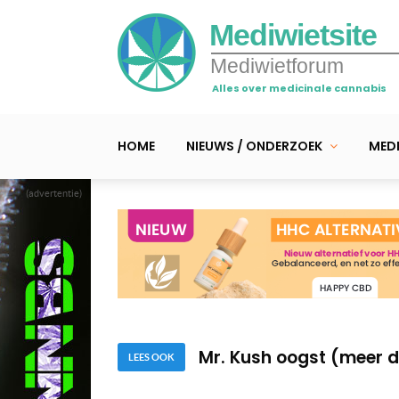
Mediwietsite
Mediwietforum
Alles over medicinale cannabis
HOME
NIEUWS / ONDERZOEK
MEDI
(advertentie)
Mr. Kush knipt droge t
Pendergast verliest één
Mr. Kush oogst (meer d
Mr. Kush knipt droge t
LEES OOK