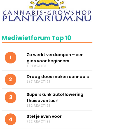
Mediwietforum Top 10
Zo werkt verdampen – een
1
gids voor beginners
1 REACTIES
Droog doos maken cannabis
2
167 REACTIES
Superskunk autoflowering
3
thuisavontuur!
182 REACTIES
Stel je even voor
4
722 REACTIES