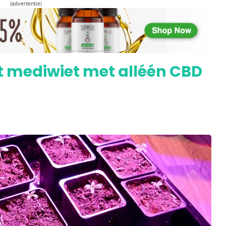
 wietplant maar laat er vier bloeien
(advertentie)
t mediwiet met alléén CBD