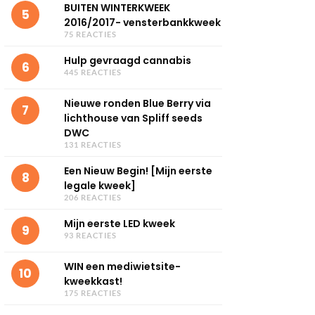
BUITEN WINTERKWEEK
5
2016/2017- vensterbankkweek
75 REACTIES
Hulp gevraagd cannabis
6
445 REACTIES
Nieuwe ronden Blue Berry via
7
lichthouse van Spliff seeds
DWC
131 REACTIES
Een Nieuw Begin! [Mijn eerste
8
legale kweek]
206 REACTIES
Mijn eerste LED kweek
9
93 REACTIES
WIN een mediwietsite-
10
kweekkast!
175 REACTIES