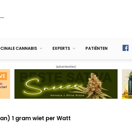
CINALE CANNABIS
EXPERTS
PATIËNTEN
(advertenties)
oppen en oogst nóg meer wiet
 wietplant maar laat er vier bloeien
an) 1 gram wiet per Watt
oppen en oogst nóg meer wiet