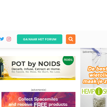
GA NAAR HET
FORUM
(advertentie)
(advertentie)