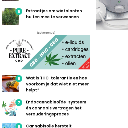
Extraatjes om wietplanten
5
buiten mee te verwennen
(advertentie)
Wat is THC-tolerantie en hoe
6
voorkom je dat wiet niet meer
helpt?
Endocannabinoïde-systeem
7
én cannabis vertragen het
verouderingsproces
Cannabisolie herstelt
8