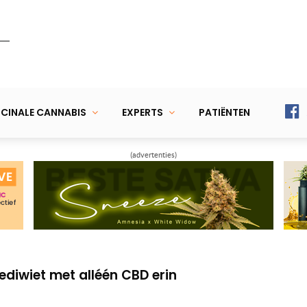
CINALE CANNABIS
EXPERTS
PATIËNTEN
(advertenties)
 wietplant maar laat er vier bloeien
elijk met 180 ipv 100 Watt LED-lamp
diwiet met alléén CBD erin
 wietplant maar laat er vier bloeien