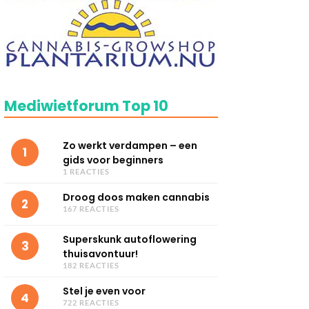
Mediwietforum Top 10
Zo werkt verdampen – een
1
gids voor beginners
1 REACTIES
Droog doos maken cannabis
2
167 REACTIES
Superskunk autoflowering
3
thuisavontuur!
182 REACTIES
Stel je even voor
4
722 REACTIES