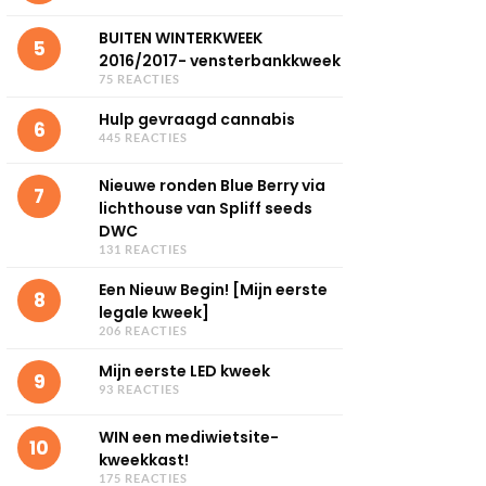
BUITEN WINTERKWEEK
5
2016/2017- vensterbankkweek
75 REACTIES
Hulp gevraagd cannabis
6
445 REACTIES
Nieuwe ronden Blue Berry via
7
lichthouse van Spliff seeds
DWC
131 REACTIES
Een Nieuw Begin! [Mijn eerste
8
legale kweek]
206 REACTIES
Mijn eerste LED kweek
9
93 REACTIES
WIN een mediwietsite-
10
kweekkast!
175 REACTIES