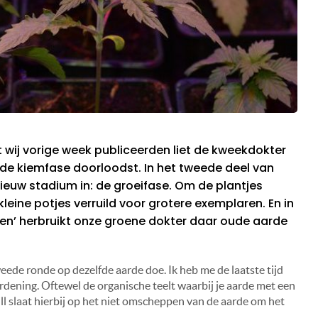
 wij vorige week publiceerden liet de kweekdokter
e de kiemfase doorloodst. In het tweede deel van
euw stadium in: de groeifase. Om de plantjes
eine potjes verruild voor grotere exemplaren. En in
ren’ herbruikt onze groene dokter daar oude aarde
weede ronde op dezelfde aarde doe. Ik heb me de laatste tijd
rdening. Oftewel de organische teelt waarbij je aarde met een
l slaat hierbij op het niet omscheppen van de aarde om het