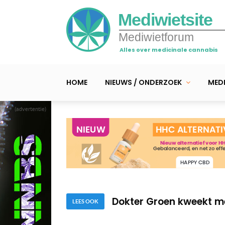
Mediwietsite
Mediwietforum
Alles over medicinale cannabis
HOME
NIEUWS / ONDERZOEK
MEDI
(advertentie)
Pendergast verliest één
Mediwiet kweekkast tijd
Dokter Groen kweekt me
Pendergast verliest één
LEES OOK