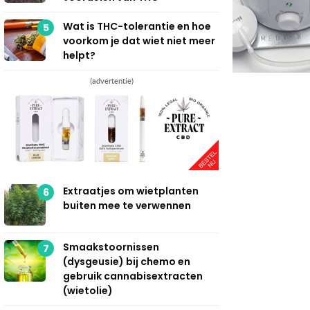
Wat is THC-tolerantie en hoe
5
voorkom je dat wiet niet meer
helpt?
(advertentie)
Extraatjes om wietplanten
6
buiten mee te verwennen
Smaakstoornissen
7
(dysgeusie) bij chemo en
gebruik cannabisextracten
(wietolie)