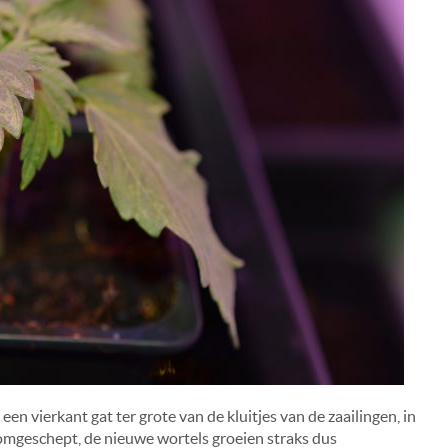
n vierkant gat ter grote van de kluitjes van de zaailingen, in
 omgeschept, de nieuwe wortels groeien straks dus