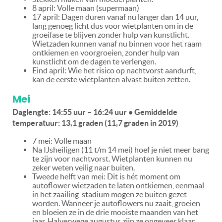
8 april: Volle maan (supermaan)
17 april: Dagen duren vanaf nu langer dan 14 uur,
lang genoeg licht dus voor wietplanten om in de
groeifase te blijven zonder hulp van kunstlicht.
Wietzaden kunnen vanaf nu binnen voor het raam
ontkiemen en voorgroeien, zonder hulp van
kunstlicht om de dagen te verlengen.
Eind april: Wie het risico op nachtvorst aandurft,
kan de eerste wietplanten alvast buiten zetten.
Mei
Daglengte: 14:55 uur – 16:24 uur • Gemiddelde
temperatuur: 13,1 graden (11,7 graden in 2019)
7 mei: Volle maan
Na IJsheiligen (11 t/m 14 mei) hoef je niet meer bang
te zijn voor nachtvorst. Wietplanten kunnen nu
zeker weten veilig naar buiten.
Tweede helft van mei: Dit is hét moment om
autoflower wietzaden te laten ontkiemen, eenmaal
in het zaailing-stadium mogen ze buiten gezet
worden. Wanneer je autoflowers nu zaait, groeien
en bloeien ze in de drie mooiste maanden van het
jaar. Halverwege augustus zijn ze ongeveer klaar.