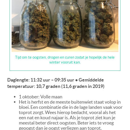
Tijd om te oogsten, drogen en curen zodat je hopelijk de hele
winter vooruit kan.
Daglengte: 11:32 uur – 09:35 uur • Gemiddelde
temperatuur: 10,7 graden (11,6 graden in 2019)
1 oktober: Volle maan
Het is herfst en de meeste buitenwiet staat volop in
bloei. Een combinatie die in de lage landen vaak voor
toprot zorgt. Wees hierop bedacht, vooral als het
een nat en koud najaar is. Als je toprot ziet kun je
meestal beter direct oogsten. Beter iets te vroeg
geoogst dan je oogst verliezen aan toprot.