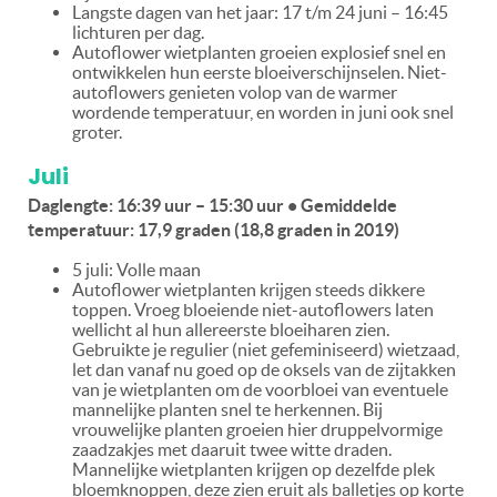
Langste dagen van het jaar: 17 t/m 24 juni – 16:45
lichturen per dag.
Autoflower wietplanten groeien explosief snel en
ontwikkelen hun eerste bloeiverschijnselen. Niet-
autoflowers genieten volop van de warmer
wordende temperatuur, en worden in juni ook snel
groter.
Juli
Daglengte: 16:39 uur – 15:30 uur • Gemiddelde
temperatuur: 17,9 graden (18,8 graden in 2019)
5 juli: Volle maan
Autoflower wietplanten krijgen steeds dikkere
toppen. Vroeg bloeiende niet-autoflowers laten
wellicht al hun allereerste bloeiharen zien.
Gebruikte je regulier (niet gefeminiseerd) wietzaad,
let dan vanaf nu goed op de oksels van de zijtakken
van je wietplanten om de voorbloei van eventuele
mannelijke planten snel te herkennen. Bij
vrouwelijke planten groeien hier druppelvormige
zaadzakjes met daaruit twee witte draden.
Mannelijke wietplanten krijgen op dezelfde plek
bloemknoppen, deze zien eruit als balletjes op korte