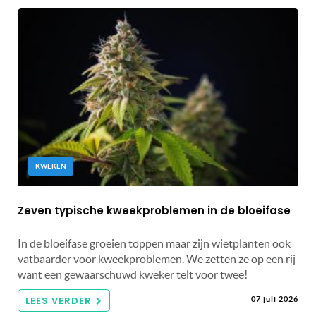
KWEKEN
Zeven typische kweekproblemen in de bloeifase
In de bloeifase groeien toppen maar zijn wietplanten ook
vatbaarder voor kweekproblemen. We zetten ze op een rij
want een gewaarschuwd kweker telt voor twee!
LEES VERDER
07 juli 2026