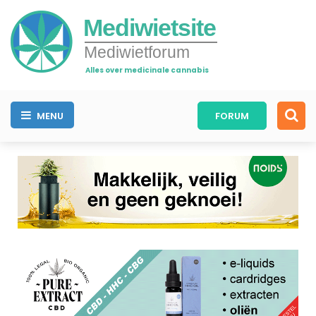
Mediwietsite
Mediwietforum
Alles over medicinale cannabis
MENU
FORUM