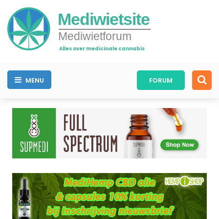
Mediwietsite
Mediwietforum
Alles over medicinale cannabis
MENU
FORUM