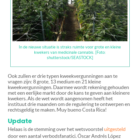
In de nieuwe situatie is straks ruimte voor grote en kleine
kwekers van medicinale cannabis. [Foto:
shutterstock/SEASTOCK]
Ook zullen er drie typen kweekvergunningen aan te
vragen zijn: 8 grote, 13 medium en 21 kleine
kweekvergunningen. Daarmee wordt rekening gehouden
met een eerlijke markt door de kans te geven aan kleinere
kwekers. Als de wet wordt aangenomen heeft het
instituut drie maanden om de regulering te ontwerpen en
rechtsgeldig te maken. Muy bueno Costa Rica!
Update
Helaas is de stemming over het wetsvoorstel
uitgesteld
door een aantal verbodsfanatici. Óscar Andrés López