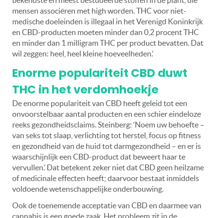
mensen associëren met high worden. THC voor niet-
medische doeleinden is illegaal in het Verenigd Koninkrijk
en CBD-producten moeten minder dan 0,2 procent THC
en minder dan 1 milligram THC per product bevatten. Dat
wil zeggen: heel, heel kleine hoeveelheden.’
Enorme populariteit CBD duwt
THC in het verdomhoekje
De enorme populariteit van CBD heeft geleid tot een
onvoorstelbaar aantal producten en een schier eindeloze
reeks gezondheidsclaims. Steinberg: ‘Noem uw behoefte –
van seks tot slaap, verlichting tot herstel, focus op fitness
en gezondheid van de huid tot darmgezondheid – en er is
waarschijnlijk een CBD-product dat beweert haar te
vervullen.’ Dat betekent zeker niet dat CBD geen heilzame
of medicinale effecten heeft; daarvoor bestaat inmiddels
voldoende wetenschappelijke onderbouwing.
Ook de toenemende acceptatie van CBD en daarmee van
cannabis is een goede zaak. Het probleem zit in de