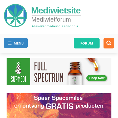
Mediwietsite
Mediwietforum
Alles over medicinale cannabis
MENU
FORUM