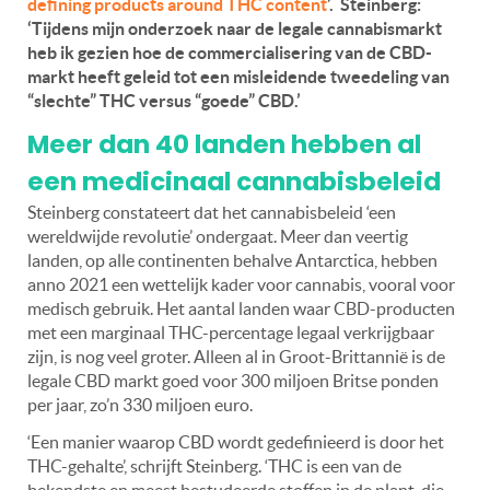
defining products around THC content
’. Steinberg:
‘Tijdens mijn onderzoek naar de legale cannabismarkt
heb ik gezien hoe de commercialisering van de CBD-
markt heeft geleid tot een misleidende tweedeling van
“slechte” THC versus “goede” CBD.’
Meer dan 40 landen hebben al
een medicinaal cannabisbeleid
Steinberg constateert dat het cannabisbeleid ‘een
wereldwijde revolutie’ ondergaat. Meer dan veertig
landen, op alle continenten behalve Antarctica, hebben
anno 2021 een wettelijk kader voor cannabis, vooral voor
medisch gebruik. Het aantal landen waar CBD-producten
met een marginaal THC-percentage legaal verkrijgbaar
zijn, is nog veel groter. Alleen al in Groot-Brittannië is de
legale CBD markt goed voor 300 miljoen Britse ponden
per jaar, zo’n 330 miljoen euro.
‘Een manier waarop CBD wordt gedefinieerd is door het
THC-gehalte’, schrijft Steinberg. ‘THC is een van de
bekendste en meest bestudeerde stoffen in de plant, die