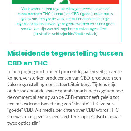
Vaak wordt er een tegenstelling gecreëerd tussen de
cannabinoïden THC (‘slecht’) en CBD (‘goed’), maar dat is
geenszins een goede zaak, omdat er dan veel nuttige
eigenschappen van wiet genegeerd worden en er ook geen
sprake kan zijn van het zogeheten entourage-effect…
[illustratie: vektorjunkie/Shutterstock]
Misleidende tegenstelling tussen
CBD en THC
In hun poging om honderd procent legaal en veilig over te
komen, versterken producenten van CBD-producten een
valse tegenstelling, constateert Steinberg. ‘Tijdens mijn
onderzoek naar de legale cannabismarkt heb ik gezien hoe
de commercialisering van de CBD-markt heeft geleid tot
een misleidende tweedeling van “slechte” THC versus
“goede” CBD. Als media berichten over CBD wordt THC
steevast neergezet als een slechtere “optie”, alsof er maar
twee opties zijn.’