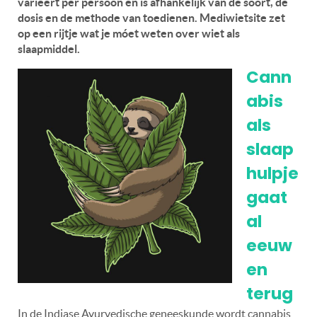
varieert per persoon en is afhankelijk van de soort, de
dosis en de methode van toedienen. Mediwietsite zet
op een rijtje wat je móet weten over wiet als
slaapmiddel.
Cann
abis
als
slaap
hulpje
gaat
al
eeuw
en
terug
In de Indiase Ayurvedische geneeskunde wordt cannabis