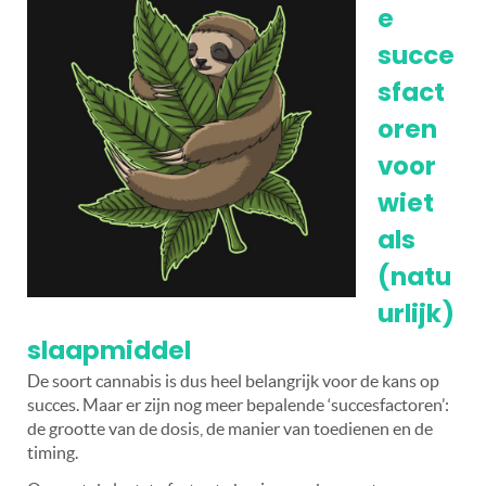
e
succe
sfact
oren
voor
wiet
als
(natu
urlijk)
slaapmiddel
De soort cannabis is dus heel belangrijk voor de kans op
succes. Maar er zijn nog meer bepalende ‘succesfactoren’:
de grootte van de dosis, de manier van toedienen en de
timing.