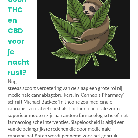
THC
en
CBD
voor
je
nacht
rust?
Nog
steeds scoort verbetering van de slaap een grote rol bij
medicinale cannabisgebruikers. In ‘Cannabis Pharmacy’
schrijft Michael Backes: ‘In theorie zou medicinale
cannabis, vooral gebruikt als tinctuur of in orale vorm,
superieur moeten zijn aan andere farmacologische of niet-
farmacologische interventies. Slapeloosheid is altijd een
van de belangrijkste redenen die door medicinale
cannabispatiënten wordt genoemd voor het gebruik