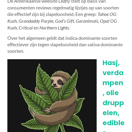
De Amerikaanse website
Leafly
stelt op basis van
consumenten reviews regelmatig lijstjes op van soorten
die effectief zijn bij slapeloosheid. Een greep:
Tahoe OG
Kush, Grandaddy Purple, God’s Gift, Garanimals, Opal OG
Kush, Critical
en
Northern Lights
.
Over het algemeen geldt dat indica dominante soorten
effectiever zijn tegen slapeloosheid dan sativa dominante
soorten.
Hasj,
verda
mpen
, olie
drupp
elen,
edible