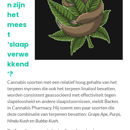
n zijn
het
mees
t
‘slaap
verwe
kkend
’?
Cannabis soorten met een relatief hoog gehalte van het
terpeen myrceen die ook het terpeen linalool bevatten,
worden consistent geassocieerd met effectiviteit tegen
slapeloosheid en andere slaapstoornissen, meldt Backes
in Cannabis Pharmacy. Hij noemt een paar soorten die
deze combinatie van terpenen bevatten:
Grape Ape, Purps,
Hindu Kush
en
Bubba Kush
.