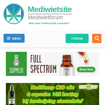
Mediwietsite
Mediwietforum
Alles over medicinale cannabis
MENU
FORUM