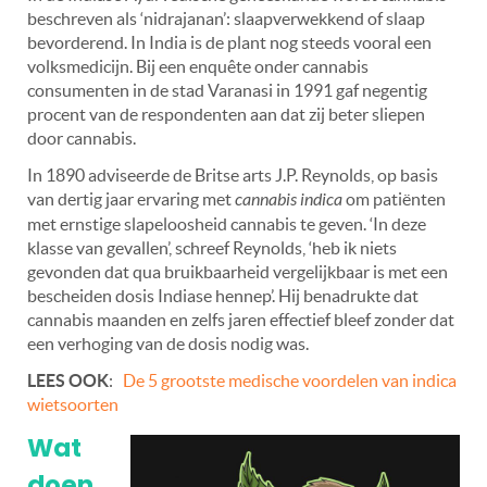
beschreven als ‘nidrajanan’: slaapverwekkend of slaap
bevorderend. In India is de plant nog steeds vooral een
volksmedicijn. Bij een enquête onder cannabis
consumenten in de stad Varanasi in 1991 gaf negentig
procent van de respondenten aan dat zij beter sliepen
door cannabis.
In 1890 adviseerde de Britse arts J.P. Reynolds, op basis
van dertig jaar ervaring met
cannabis indica
om patiënten
met ernstige slapeloosheid cannabis te geven. ‘In deze
klasse van gevallen’, schreef Reynolds, ‘heb ik niets
gevonden dat qua bruikbaarheid vergelijkbaar is met een
bescheiden dosis Indiase hennep’. Hij benadrukte dat
cannabis maanden en zelfs jaren effectief bleef zonder dat
een verhoging van de dosis nodig was.
LEES OOK
:
De 5 grootste medische voordelen van indica
wietsoorten
Wat
doen