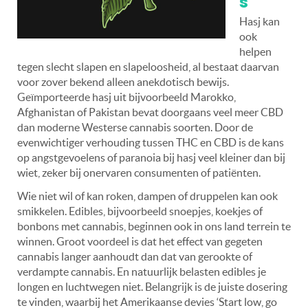
s
Hasj kan
ook
helpen
tegen slecht slapen en slapeloosheid, al bestaat daarvan
voor zover bekend alleen anekdotisch bewijs.
Geïmporteerde hasj uit bijvoorbeeld Marokko,
Afghanistan of Pakistan bevat doorgaans veel meer CBD
dan moderne Westerse cannabis soorten. Door de
evenwichtiger verhouding tussen THC en CBD is de kans
op angstgevoelens of paranoia bij hasj veel kleiner dan bij
wiet, zeker bij onervaren consumenten of patiënten.
Wie niet wil of kan roken, dampen of druppelen kan ook
smikkelen. Edibles, bijvoorbeeld snoepjes, koekjes of
bonbons met cannabis, beginnen ook in ons land terrein te
winnen. Groot voordeel is dat het effect van gegeten
cannabis langer aanhoudt dan dat van gerookte of
verdampte cannabis. En natuurlijk belasten edibles je
longen en luchtwegen niet. Belangrijk is de juiste dosering
te vinden, waarbij het Amerikaanse devies ‘Start low, go