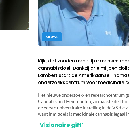
NIEUWS
Kijk, dat zouden meer rijke mensen mo
cannabisdoel! Dankzij drie miljoen doll
Lambert start de Amerikaanse Thomas J
onderzoekscentrum voor medicinale c
Het nieuwe onderzoek- en researchcentrum gaat
Cannabis and Hemp’ heten, zo maakte de Thoma
de eerste universitaire instelling in de VS die z
want inmiddels is medicinale cannabis legaal 
‘Visionaire gift’