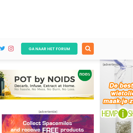
GA NAAR HET
FORUM
(advertentie)
(advertentie)