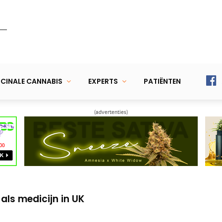
CINALE CANNABIS
EXPERTS
PATIËNTEN
(advertenties)
eiding in Israël
ijd legaliseren
 als medicijn in UK
eiding in Israël