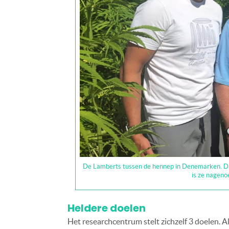
De Lamberts tussen de hennep in Denemarken. Dan
is ze nageno
Heldere doelen
Het researchcentrum stelt zichzelf 3 doelen. 