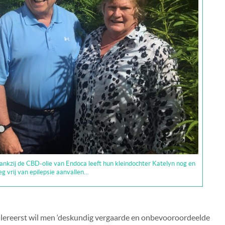
kzij de CBD-olie van Endoca leeft hun kleindochter Katelyn nog en
eg vrij van epilepsie aanvallen…
Allereerst wil men ‘deskundig vergaarde en onbevooroordeelde