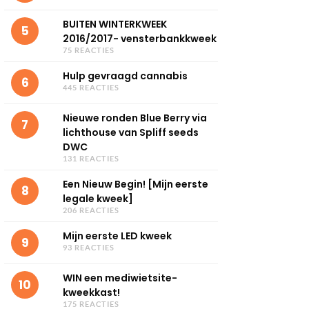
BUITEN WINTERKWEEK
5
2016/2017- vensterbankkweek
75 REACTIES
Hulp gevraagd cannabis
6
445 REACTIES
Nieuwe ronden Blue Berry via
7
lichthouse van Spliff seeds
DWC
131 REACTIES
Een Nieuw Begin! [Mijn eerste
8
legale kweek]
206 REACTIES
Mijn eerste LED kweek
9
93 REACTIES
WIN een mediwietsite-
10
kweekkast!
175 REACTIES