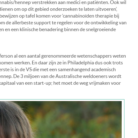
annabis/hennep verstrekken aan medici en patiënten. Ook wil
ienen om op dit gebied onderzoeken te laten uitvoeren’,
bewijzen op tafel komen voor ‘cannabinoïden therapie bij
 om de allerbeste support te regelen voor de ontwikkeling van
ven en een klinische benadering binnen de snelgroeiende
efferson al een aantal gerenommeerde wetenschappers weten
 komen werken. En daar zijn ze in Philadelphia dus ook trots
eerste is in de VS die met een samenhangend academisch
nep. De 3 miljoen van de Australische weldoeners wordt
tkapitaal van een start-up; het moet de weg vrijmaken voor