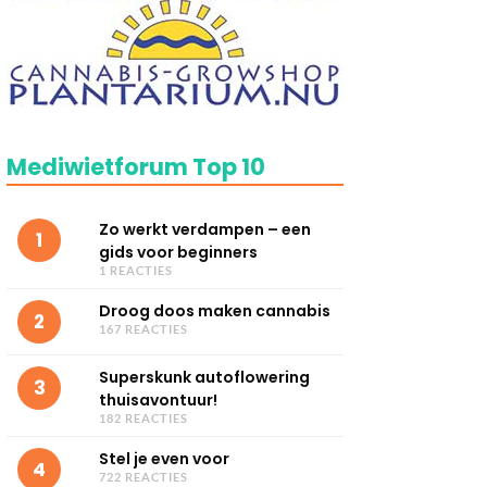
Mediwietforum Top 10
Zo werkt verdampen – een
1
gids voor beginners
1 REACTIES
Droog doos maken cannabis
2
167 REACTIES
Superskunk autoflowering
3
thuisavontuur!
182 REACTIES
Stel je even voor
4
722 REACTIES