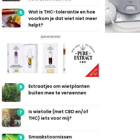
Wat is THC-tolerantie en hoe
5
voorkom je dat wiet niet meer
helpt?
(advertentie)
Extraatjes om wietplanten
6
buiten mee te verwennen
Is wietolie (met CBD en/of
7
THC) iets voor mij?
Smaakstoornissen
8