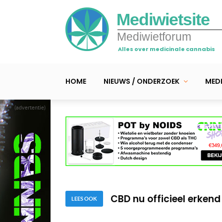
Mediwietsite
Mediwietforum
Alles over medicinale cannabis
HOME
NIEUWS / ONDERZOEK
MEDI
(advertentie)
Medicinale cannabis opl
VN wil mediwiet wereldw
CBD nu officieel erkend
Medicinale cannabis opl
LEES OOK