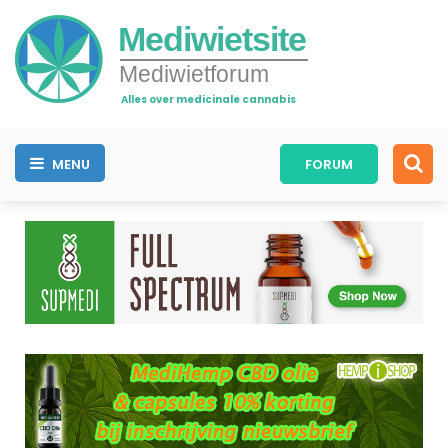
Mediwietsite
Mediwietforum
Alles over medicinale cannabis
MENU
FORUM