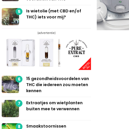
Is wietolie (met CBD en/of
5
THC) iets voor mij?
(advertentie)
15 gezondheidsvoordelen van
6
THC die iedereen zou moeten
kennen
Extraatjes om wietplanten
7
buiten mee te verwennen
Smaakstoornissen
8