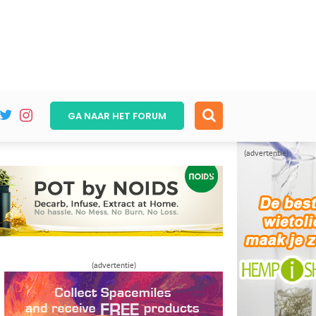
GA NAAR HET
FORUM
(advertentie)
(advertentie)