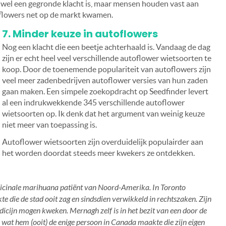
og wel een gegronde klacht is, maar mensen houden vast aan
toflowers net op de markt kwamen.
7. Minder keuze in autoflowers
Nog een klacht die een beetje achterhaald is. Vandaag de dag
zijn er echt heel veel verschillende autoflower wietsoorten te
koop. Door de toenemende populariteit van autoflowers zijn
veel meer zadenbedrijven autoflower versies van hun zaden
gaan maken. Een simpele zoekopdracht op Seedfinder levert
al een indrukwekkende 345 verschillende autoflower
wietsoorten op. Ik denk dat het argument van weinig keuze
niet meer van toepassing is.
Autoflower wietsoorten zijn overduidelijk populairder aan
het worden doordat steeds meer kwekers ze ontdekken.
dicinale marihuana patiënt van Noord-Amerika. In Toronto
e die de stad ooit zag en sindsdien verwikkeld in rechtszaken. Zijn
dicijn mogen kweken. Mernagh zelf is in het bezit van een door de
wat hem (ooit) de enige persoon in Canada maakte die zijn eigen