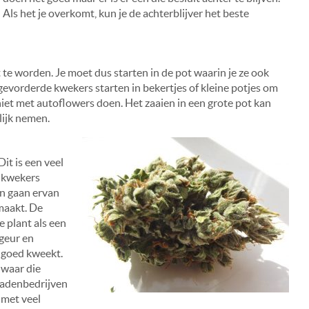
Als het je overkomt, kun je de achterblijver het beste
e worden. Je moet dus starten in de pot waarin je ze ook
l gevorderde kwekers starten in bekertjes of kleine potjes om
niet met autoflowers doen. Het zaaien in een grote pot kan
lijk nemen.
it is een veel
e kwekers
n gaan ervan
 maakt. De
 plant als een
 geur en
 goed kweekt.
 waar die
zadenbedrijven
 met veel