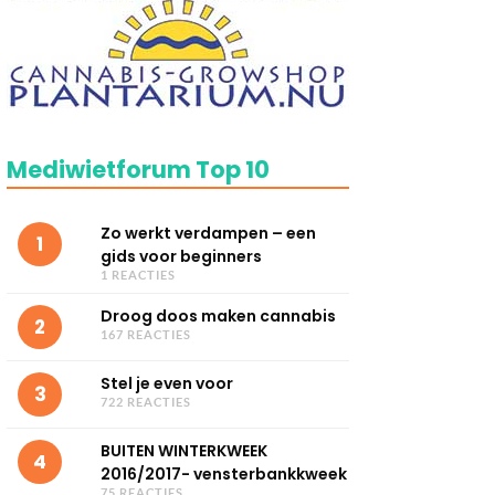
Mediwietforum Top 10
Zo werkt verdampen – een
1
gids voor beginners
1 REACTIES
Droog doos maken cannabis
2
167 REACTIES
Stel je even voor
3
722 REACTIES
BUITEN WINTERKWEEK
4
2016/2017- vensterbankkweek
75 REACTIES