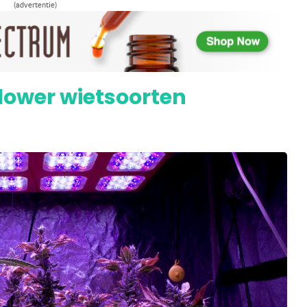
(advertentie)
n ontmaskerd
lower wietsoorten