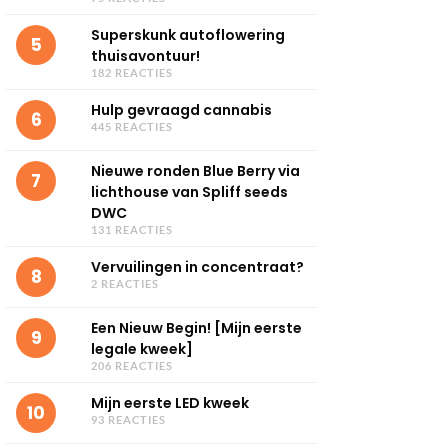
Superskunk autoflowering
5
thuisavontuur!
182 REACTIES
Hulp gevraagd cannabis
6
445 REACTIES
Nieuwe ronden Blue Berry via
7
lichthouse van Spliff seeds
DWC
131 REACTIES
Vervuilingen in concentraat?
8
2 REACTIES
Een Nieuw Begin! [Mijn eerste
9
legale kweek]
206 REACTIES
Mijn eerste LED kweek
10
93 REACTIES