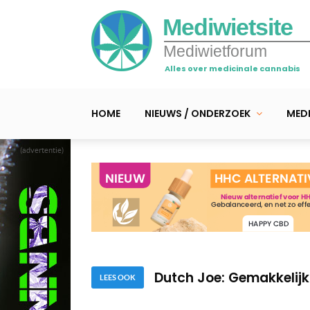
Mediwietsite
Mediwietforum
Alles over medicinale cannabis
HOME
NIEUWS / ONDERZOEK
MEDI
(advertentie)
100% succesvol ontkie
Beginners kweekfoute
Dutch Joe: Gemakkelij
LEES OOK
100% succesvol ontkie