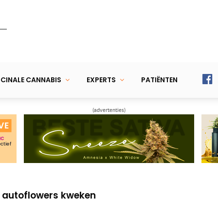
CINALE CANNABIS
EXPERTS
PATIËNTEN
(advertenties)
men
n ontmaskerd
k autoflowers kweken
men