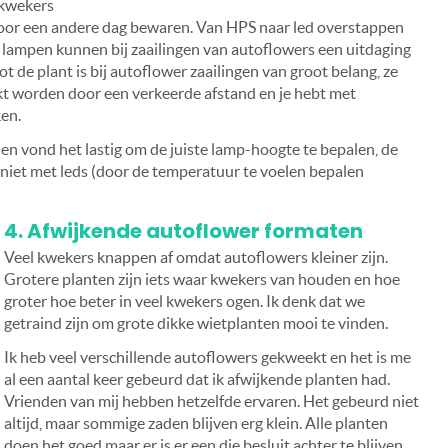
 kwekers
k voor een andere dag bewaren. Van HPS naar led overstappen
 lampen kunnen bij zaailingen van autoflowers een uitdaging
tot de plant is bij autoflower zaailingen van groot belang, ze
ekt worden door een verkeerde afstand en je hebt met
ken.
n vond het lastig om de juiste lamp-hoogte te bepalen, de
iet met leds (door de temperatuur te voelen bepalen
4. Afwijkende autoflower formaten
Veel kwekers knappen af omdat autoflowers kleiner zijn.
Grotere planten zijn iets waar kwekers van houden en hoe
groter hoe beter in veel kwekers ogen. Ik denk dat we
getraind zijn om grote dikke wietplanten mooi te vinden.
Ik heb veel verschillende autoflowers gekweekt en het is me
al een aantal keer gebeurd dat ik afwijkende planten had.
Vrienden van mij hebben hetzelfde ervaren. Het gebeurd niet
altijd, maar sommige zaden blijven erg klein. Alle planten
doen het goed maar er is er een die besluit achter te blijven.