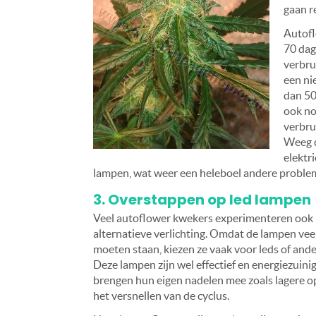
gaan r
Autofl
70 dage
verbru
een ni
dan 50
ook no
verbru
Weeg d
elektr
lampen, wat weer een heleboel andere problem
3. Overstappen op led lampen
Veel autoflower kwekers experimenteren ook
alternatieve verlichting. Omdat de lampen vee
moeten staan, kiezen ze vaak voor leds of and
Deze lampen zijn wel effectief en energiezuini
brengen hun eigen nadelen mee zoals lagere 
het versnellen van de cyclus.