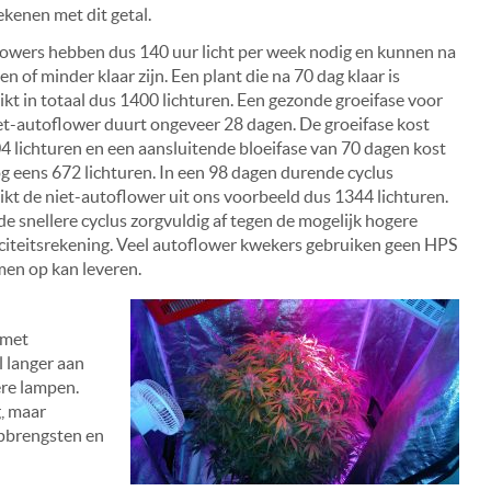
ekenen met dit getal.
owers hebben dus 140 uur licht per week nodig en kunnen na
n of minder klaar zijn. Een plant die na 70 dag klaar is
ikt in totaal dus 1400 lichturen. Een gezonde groeifase voor
et-autoflower duurt ongeveer 28 dagen. De groeifase kost
4 lichturen en een aansluitende bloeifase van 70 dagen kost
g eens 672 lichturen. In een 98 dagen durende cyclus
ikt de niet-autoflower uit ons voorbeeld dus 1344 lichturen.
e snellere cyclus zorgvuldig af tegen de mogelijk hogere
iciteitsrekening. Veel autoflower kwekers gebruiken geen HPS
en op kan leveren.
 met
l langer aan
ere lampen.
g, maar
opbrengsten en