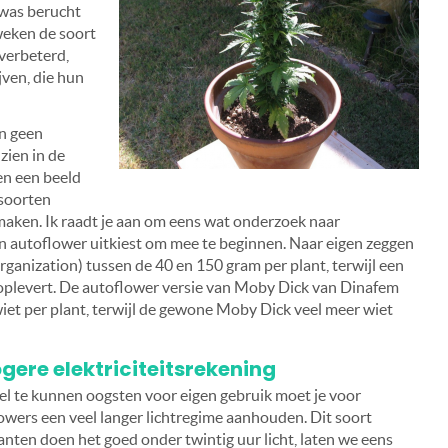
 was berucht
weken de soort
 verbeterd,
ven, die hun
jn geen
zien in de
en een beeld
soorten
maken. Ik raadt je aan om eens wat onderzoek naar
n autoflower uitkiest om mee te beginnen. Naar eigen zeggen
nization) tussen de 40 en 150 gram per plant, terwijl een
oplevert. De autoflower versie van Moby Dick van Dinafem
et per plant, terwijl de gewone Moby Dick veel meer wiet
ogere elektriciteitsrekening
l te kunnen oogsten voor eigen gebruik moet je voor
owers een veel langer lichtregime aanhouden. Dit soort
anten doen het goed onder twintig uur licht, laten we eens