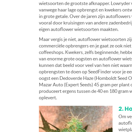
wietsoorten de grootste afknapper. Lowryder
vanwege haar lage opbrengst en kwekers ont
in grote getale. Over de jaren zijn autoflowers
vooral door kruisingen van andere zadenbedrij
eigen autoflower wietsoorten maakten.
Maar vergis je niet, autoflower wietsoorten zi
commerciële opbrengers en je gaat ze ook niet 
coffeeshops. Kwekers, zelfs beginnende, hebb
van enorme grote oogsten en autoflower wiet
kunnen dat beeld voor veel van hen niet waar
opbrengsten te doen op SeedFinder voor je ee
oogst een Dedoverde Haze (Homboldt Seed Orga
Mazar Auto (Expert Seeds) 45 gram per plant 
produceert ergens tussen de 40 en 180 gram wi
oplevert.
2. H
Om vee
autofl
wietpl