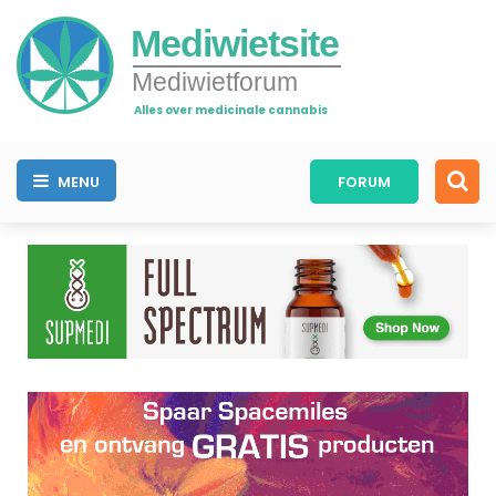
Mediwietsite
Mediwietforum
Alles over medicinale cannabis
MENU
FORUM