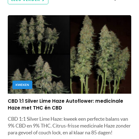
KWEKEN
CBD 1:1 Silver Lime Haze Autoflower: medicinale
Haze met THC én CBD
CBD 1:1 Silver Lime Haze: kweek een perfecte balans van
9% CBD en 9% THC. Citrus-frisse medicinale Haze zonder
para gevoel of couch lock, en al klaar na 85 dagen!