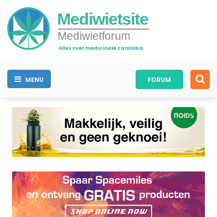
Mediwietsite
Mediwietforum
Alles over medicinale cannabis
MENU
FORUM