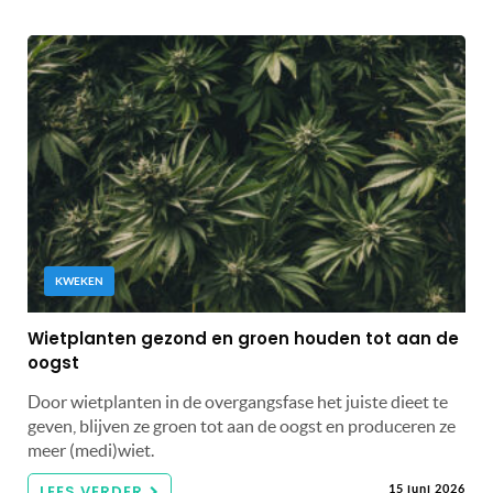
KWEKEN
Wietplanten gezond en groen houden tot aan de
oogst
Door wietplanten in de overgangsfase het juiste dieet te
geven, blijven ze groen tot aan de oogst en produceren ze
meer (medi)wiet.
LEES VERDER
15 juni 2026