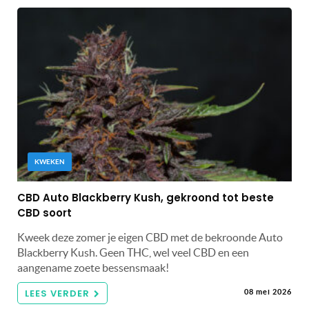
KWEKEN
CBD Auto Blackberry Kush, gekroond tot beste
CBD soort
Kweek deze zomer je eigen CBD met de bekroonde Auto
Blackberry Kush. Geen THC, wel veel CBD en een
aangename zoete bessensmaak!
LEES VERDER
08 mei 2026