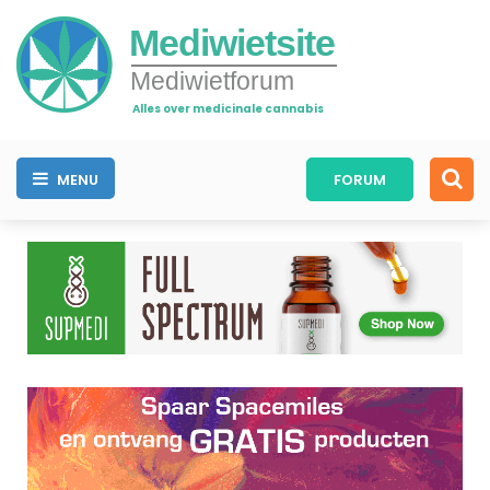
Mediwietsite
Mediwietforum
Alles over medicinale cannabis
MENU
FORUM