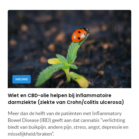
NIEUWS
Wiet en CBD-olie helpen bij inflammatoire
darmziekte (ziekte van Crohn/colitis ulcerosa)
Meer dan de helft van de patiënten met Inflammatory
Bowel Disease (IBD) geeft aan dat cannabis "verlichting
biedt van buikpijn, andere pijn, stress, angst, depressie en
misselijkheid/braken".