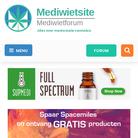
Mediwietsite
Mediwietforum
Alles over medicinale cannabis
MENU
FORUM