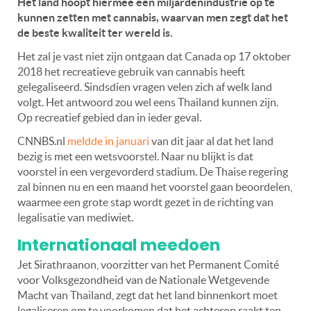
Het land hoopt hiermee een miljardenindustrie op te
kunnen zetten met cannabis, waarvan men zegt dat het
de beste kwaliteit ter wereld is.
Het zal je vast niet zijn ontgaan dat Canada op 17 oktober
2018 het recreatieve gebruik van cannabis heeft
gelegaliseerd. Sindsdien vragen velen zich af welk land
volgt. Het antwoord zou wel eens Thailand kunnen zijn.
Op recreatief gebied dan in ieder geval.
CNNBS.nl
meldde in januari
van dit jaar al dat het land
bezig is met een wetsvoorstel. Naar nu blijkt is dat
voorstel in een vergevorderd stadium. De Thaise regering
zal binnen nu en een maand het voorstel gaan beoordelen,
waarmee een grote stap wordt gezet in de richting van
legalisatie van mediwiet.
Internationaal meedoen
Jet Sirathraanon, voorzitter van het Permanent Comité
voor Volksgezondheid van de Nationale Wetgevende
Macht van Thailand, zegt dat het land binnenkort moet
legaliseren om te voorkomen dat het achterop raakt ten