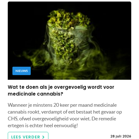
NIEUWS
Wat te doen als je overgevoelig wordt voor
medicinale cannabis?
Wanneer je minstens 20 keer per maand medicinale
cannabis rookt, verdampt of eet bestaat het gevaar op
CHS, ofwel overgevoeligheid voor wiet. De remedie
ertegen is echter heel eenvoudig!
LEES VERDER
28 juli 2026