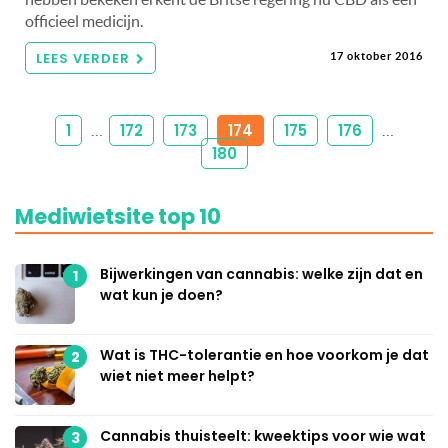
officieel medicijn.
LEES VERDER
17 oktober 2016
1
172
173
174
175
176
…
…
180
Mediwietsite top 10
Bijwerkingen van cannabis: welke zijn dat en
1
wat kun je doen?
Wat is THC-tolerantie en hoe voorkom je dat
2
wiet niet meer helpt?
Cannabis thuisteelt: kweektips voor wie wat
3