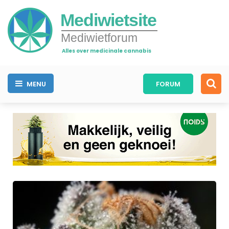
Mediwietsite
Mediwietforum
Alles over medicinale cannabis
MENU
FORUM