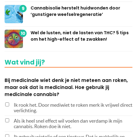
Cannabisolie herstelt huidwonden door
9
‘gunstigere weefselregeneratie’
Wel de lusten, niet de lasten van THC? 5 tips
10
om het high-effect af te zwakken!
Wat vind jij?
Bij medicinale wiet denk je niet meteen aan roken,
maar ook dat is medicinaal. Hoe gebruik jij
medicinale cannabis?
Ik rook het. Door mediwiet te roken merk ik vrijwel direct
verlichting.
Als ik heel snel effect wil voelen dan verdamp ik mijn
cannabis. Roken doe ik niet.
Ik gebruik wietolie of een tinctuur. Dat is makkelijk en