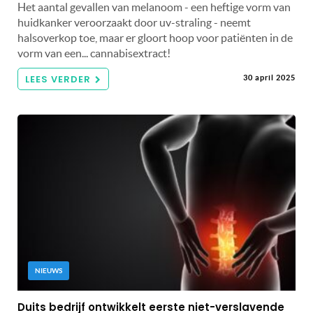
Het aantal gevallen van melanoom - een heftige vorm van
huidkanker veroorzaakt door uv-straling - neemt
halsoverkop toe, maar er gloort hoop voor patiënten in de
vorm van een... cannabisextract!
LEES VERDER
30 april 2025
NIEUWS
Duits bedrijf ontwikkelt eerste niet-verslavende