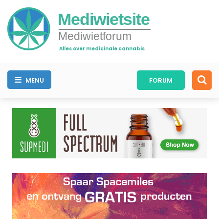
Mediwietsite
Mediwietforum
Alles over medicinale cannabis
MENU
FORUM