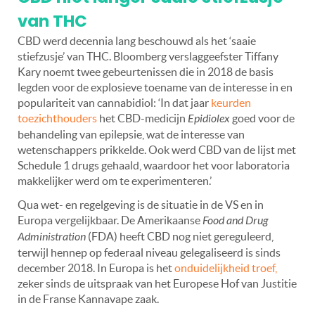
van THC
CBD werd decennia lang beschouwd als het ‘saaie
stiefzusje’ van THC. Bloomberg verslaggeefster Tiffany
Kary noemt twee gebeurtenissen die in 2018 de basis
legden voor de explosieve toename van de interesse in en
populariteit van cannabidiol: ‘In dat jaar
keurden
toezichthouders
het CBD-medicijn
Epidiolex
goed voor de
behandeling van epilepsie, wat de interesse van
wetenschappers prikkelde. Ook werd CBD van de lijst met
Schedule 1 drugs gehaald, waardoor het voor laboratoria
makkelijker werd om te experimenteren.’
Qua wet- en regelgeving is de situatie in de VS en in
Europa vergelijkbaar. De Amerikaanse
Food and Drug
Administration
(FDA) heeft CBD nog niet gereguleerd,
terwijl hennep op federaal niveau gelegaliseerd is sinds
december 2018. In Europa is het
onduidelijkheid troef,
zeker sinds de uitspraak van het Europese Hof van Justitie
in de Franse Kannavape zaak.