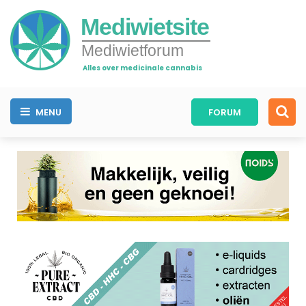
Mediwietsite
Mediwietforum
Alles over medicinale cannabis
MENU
FORUM