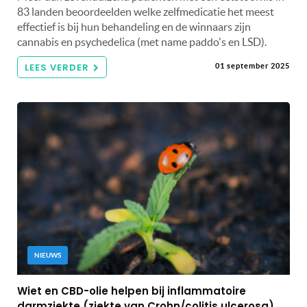
83 landen beoordeelden welke zelfmedicatie het meest
effectief is bij hun behandeling en de winnaars zijn
cannabis en psychedelica (met name paddo's en LSD).
LEES VERDER
01 september 2025
NIEUWS
Wiet en CBD-olie helpen bij inflammatoire
darmziekte (ziekte van Crohn/colitis ulcerosa)