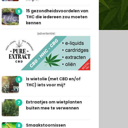
15 gezondheidsvoordelen van
5
THC die iedereen zou moeten
kennen
(advertentie)
Is wietolie (met CBD en/of
6
THC) iets voor mij?
Extraatjes om wietplanten
7
buiten mee te verwennen
Smaakstoornissen
8