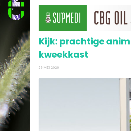
(Buitenkweek)advies ge
Kijk: prachtige anim
kweekkast
29 MEI 2020