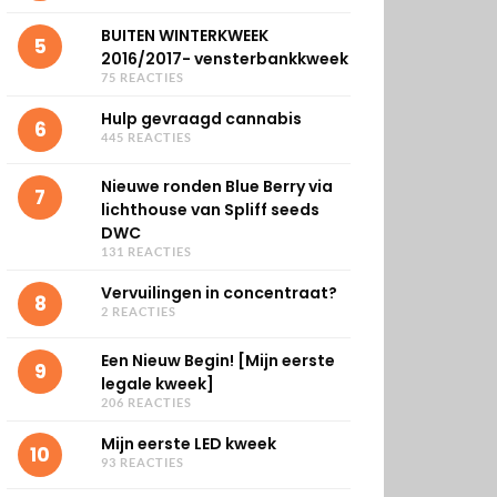
BUITEN WINTERKWEEK
5
2016/2017- vensterbankkweek
75 REACTIES
Hulp gevraagd cannabis
6
445 REACTIES
Nieuwe ronden Blue Berry via
7
lichthouse van Spliff seeds
DWC
131 REACTIES
Vervuilingen in concentraat?
8
2 REACTIES
Een Nieuw Begin! [Mijn eerste
9
legale kweek]
206 REACTIES
Mijn eerste LED kweek
10
93 REACTIES