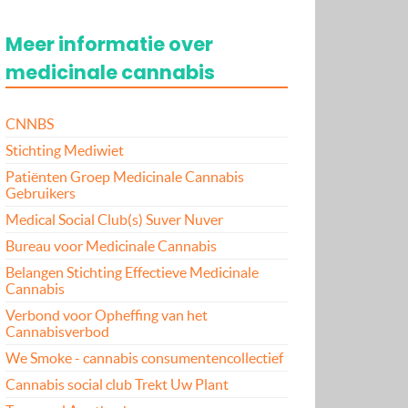
Meer informatie over
medicinale cannabis
CNNBS
Stichting Mediwiet
Patiënten Groep Medicinale Cannabis
Gebruikers
Medical Social Club(s) Suver Nuver
Bureau voor Medicinale Cannabis
Belangen Stichting Effectieve Medicinale
Cannabis
Verbond voor Opheffing van het
Cannabisverbod
We Smoke - cannabis consumentencollectief
Cannabis social club Trekt Uw Plant