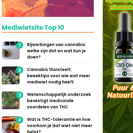
Mediwietsite Top 10
Bijwerkingen van cannabis:
1
welke zijn dat en wat kun je
doen?
Cannabis thuisteelt:
2
kweektips voor wie wat meer
mediwiet nodig heeft
Wetenschappelijk onderzoek
3
bevestigt medicinale
voordelen van THC
Wat is THC-tolerantie en hoe
4
voorkom je dat wiet niet meer
helpt?