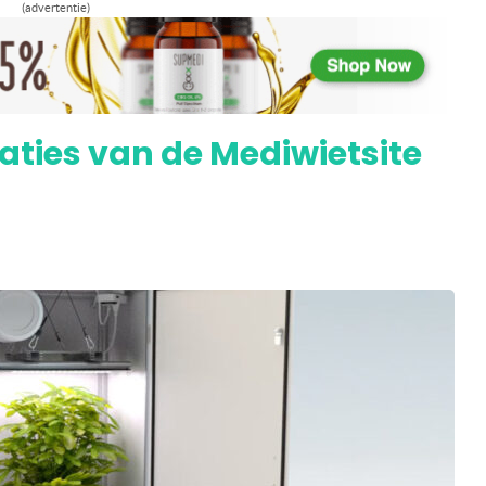
(advertentie)
ef & krijg je op Mediwietforum.nl
aties van de Mediwietsite