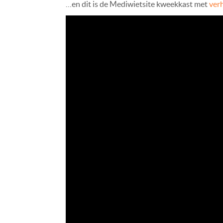
…en dit is de Mediwietsite kweekkast met
ver