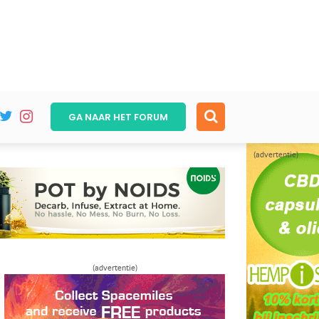
GA NAAR HET
FORUM
(advertentie)
(advertentie)