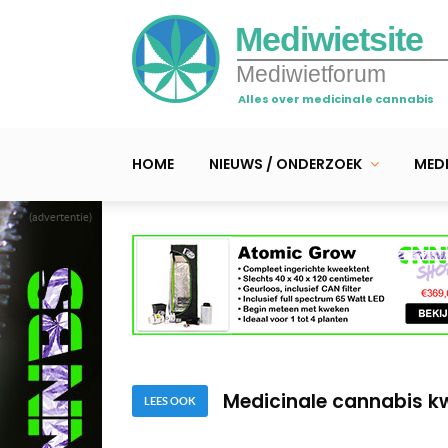
Mediwietsite
Mediwietforum
Alles over medicinale cannabis
HOME
NIEUWS / ONDERZOEK
MEDI
(advertentie)
IJsheiligen: tijd om me
(Buitenkweek)advies ge
Medicinale cannabis kw
LEES OOK
IJsheiligen: tijd om me