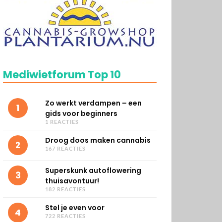
Mediwietforum Top 10
Zo werkt verdampen – een
1
gids voor beginners
1 REACTIES
Droog doos maken cannabis
2
167 REACTIES
Superskunk autoflowering
3
thuisavontuur!
182 REACTIES
Stel je even voor
4
722 REACTIES