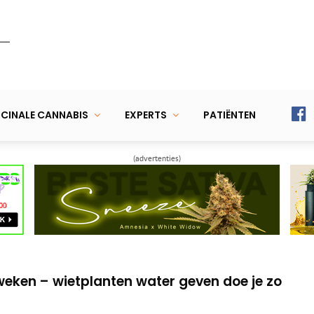
CINALE CANNABIS
EXPERTS
PATIËNTEN
(advertenties)
diwietzaad te planten!
ef & krijg je op Mediwietforum.nl
eken – wietplanten water geven doe je zo
diwietzaad te planten!