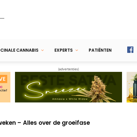
CINALE CANNABIS
EXPERTS
PATIËNTEN
(advertenties)
eken – Aarde en potten voor wietplanten
weken – Zo bescherm je wietplanten
eken – Alles over de groeifase
eken – Aarde en potten voor wietplanten