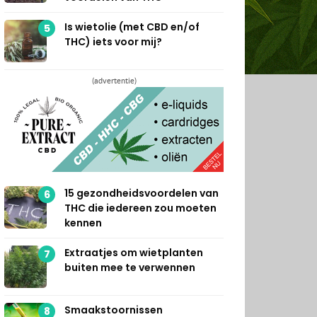
Is wietolie (met CBD en/of
5
THC) iets voor mij?
(advertentie)
15 gezondheidsvoordelen van
6
THC die iedereen zou moeten
kennen
Extraatjes om wietplanten
7
buiten mee te verwennen
Smaakstoornissen
8