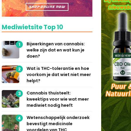
Mediwietsite Top 10
Bijwerkingen van cannabis:
1
welke zijn dat en wat kun je
doen?
Wat is THC-tolerantie en hoe
2
voorkom je dat wiet niet meer
helpt?
Cannabis thuisteelt:
3
kweektips voor wie wat meer
mediwiet nodig heeft
Wetenschappelijk onderzoek
4
bevestigt medicinale
voordelen van THC