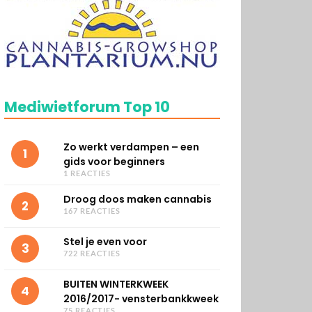
Mediwietforum Top 10
Zo werkt verdampen – een
1
gids voor beginners
1 REACTIES
Droog doos maken cannabis
2
167 REACTIES
Stel je even voor
3
722 REACTIES
BUITEN WINTERKWEEK
4
2016/2017- vensterbankkweek
75 REACTIES