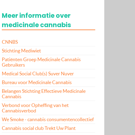
Meer informatie over
medicinale cannabis
CNNBS
Stichting Mediwiet
Patiënten Groep Medicinale Cannabis
Gebruikers
Medical Social Club(s) Suver Nuver
Bureau voor Medicinale Cannabis
Belangen Stichting Effectieve Medicinale
Cannabis
Verbond voor Opheffing van het
Cannabisverbod
We Smoke - cannabis consumentencollectief
Cannabis social club Trekt Uw Plant