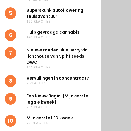
Superskunk autoflowering
5
thuisavontuur!
182 REACTIES
Hulp gevraagd cannabis
6
445 REACTIES
Nieuwe ronden Blue Berry via
7
lichthouse van Spliff seeds
DWC
131 REACTIES
Vervuilingen in concentraat?
8
2 REACTIES
Een Nieuw Begin! [Mijn eerste
9
legale kweek]
206 REACTIES
Mijn eerste LED kweek
10
93 REACTIES