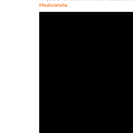
Mediwietsite
.