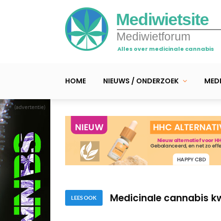
Mediwietsite
Mediwietforum
Alles over medicinale cannabis
HOME
NIEUWS / ONDERZOEK
MEDI
(advertentie)
Medicinale cannabis kw
Medicinale cannabis k
Medicinale cannabis kw
Medicinale cannabis kw
LEES OOK