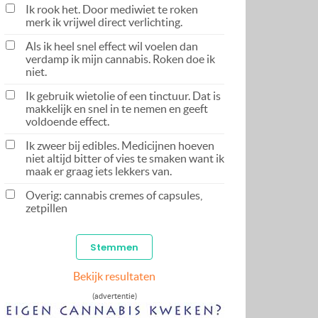
Ik rook het. Door mediwiet te roken
merk ik vrijwel direct verlichting.
Als ik heel snel effect wil voelen dan
verdamp ik mijn cannabis. Roken doe ik
niet.
Ik gebruik wietolie of een tinctuur. Dat is
makkelijk en snel in te nemen en geeft
voldoende effect.
Ik zweer bij edibles. Medicijnen hoeven
niet altijd bitter of vies te smaken want ik
maak er graag iets lekkers van.
Overig: cannabis cremes of capsules,
zetpillen
Bekijk resultaten
(advertentie)