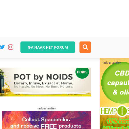
GA NAAR HET
FORUM
(advertentie)
(advertentie)