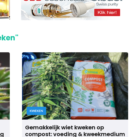
eken"
KWEKEN
Gemakkelijk wiet kweken op
ig
compost: voeding & kweekmedium