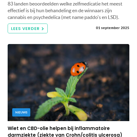
83 landen beoordeelden welke zelfmedicatie het meest
effectief is bij hun behandeling en de winnaars zijn
cannabis en psychedelica (met name paddo's en LSD).
LEES VERDER
01 september 2025
NIEUWS
Wiet en CBD-olie helpen bij inflammatoire
darmziekte (ziekte van Crohn/colitis ulcerosa)