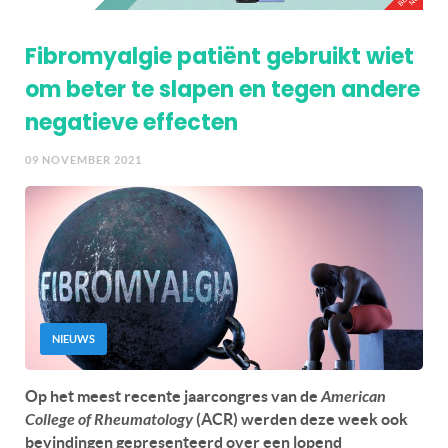
Fibromyalgie patiënt gebruikt wiet
om beter te slapen en tegen andere
negatieve effecten
09 NOVEMBER 2021
NIEUWS
Op het meest recente jaarcongres van de
American
College of Rheumatology
(ACR) werden deze week ook
bevindingen gepresenteerd over een lopend