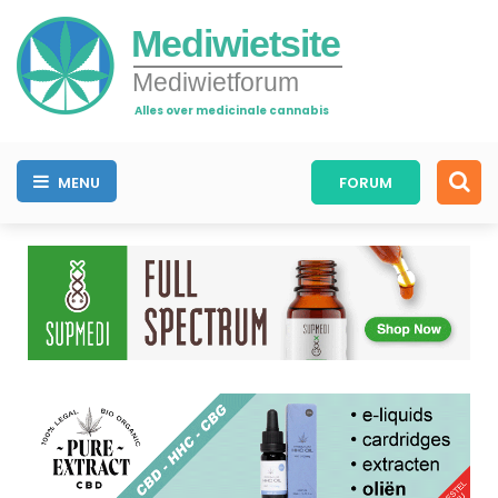
Mediwietsite
Mediwietforum
Alles over medicinale cannabis
MENU
FORUM