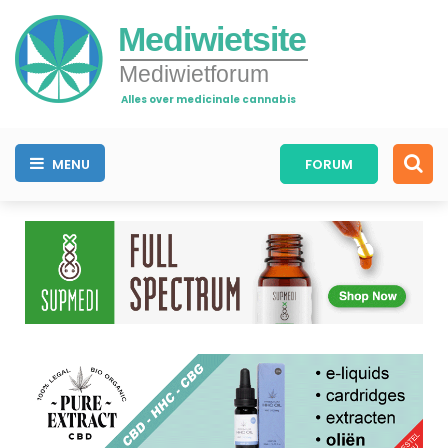
Mediwietsite
Mediwietforum
Alles over medicinale cannabis
MENU
FORUM