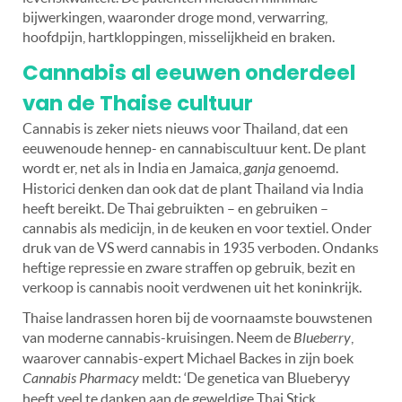
bijwerkingen, waaronder droge mond, verwarring,
hoofdpijn, hartkloppingen, misselijkheid en braken.
Cannabis al eeuwen onderdeel
van de Thaise cultuur
Cannabis is zeker niets nieuws voor Thailand, dat een
eeuwenoude hennep- en cannabiscultuur kent. De plant
wordt er, net als in India en Jamaica,
ganja
genoemd.
Historici denken dan ook dat de plant Thailand via India
heeft bereikt. De Thai gebruikten – en gebruiken –
cannabis als medicijn, in de keuken en voor textiel. Onder
druk van de VS werd cannabis in 1935 verboden. Ondanks
heftige repressie en zware straffen op gebruik, bezit en
verkoop is cannabis nooit verdwenen uit het koninkrijk.
Thaise landrassen horen bij de voornaamste bouwstenen
van moderne cannabis-kruisingen. Neem de
Blueberry
,
waarover cannabis-expert Michael Backes in zijn boek
Cannabis Pharmacy
meldt: ‘De genetica van Blueberyy
heeft veel te danken aan de geweldige Thai Stick