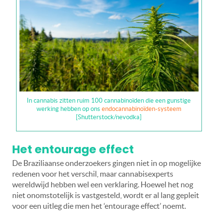
In cannabis zitten ruim 100 cannabinoïden die een gunstige
werking hebben op ons
endocannabinoïden-systeem
[Shutterstock/nevodka]
Het entourage effect
De Braziliaanse onderzoekers gingen niet in op mogelijke
redenen voor het verschil, maar cannabisexperts
wereldwijd hebben wel een verklaring. Hoewel het nog
niet onomstotelijk is vastgesteld, wordt er al lang gepleit
voor een uitleg die men het ‘entourage effect’ noemt.