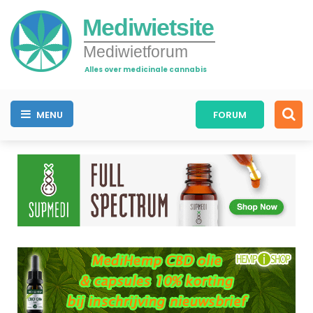
Mediwietsite
Mediwietforum
Alles over medicinale cannabis
MENU
FORUM