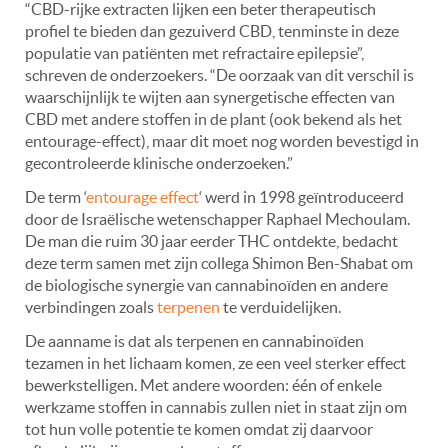
“CBD-rijke extracten lijken een beter therapeutisch
profiel te bieden dan gezuiverd CBD, tenminste in deze
populatie van patiënten met refractaire epilepsie”,
schreven de onderzoekers. “De oorzaak van dit verschil is
waarschijnlijk te wijten aan synergetische effecten van
CBD met andere stoffen in de plant (ook bekend als het
entourage-effect), maar dit moet nog worden bevestigd in
gecontroleerde klinische onderzoeken.”
De term ‘
entourage effect
‘ werd in 1998 geïntroduceerd
door de Israëlische wetenschapper Raphael Mechoulam.
De man die ruim 30 jaar eerder THC ontdekte, bedacht
deze term samen met zijn collega Shimon Ben-Shabat om
de biologische synergie van cannabinoïden en andere
verbindingen zoals
terpenen
te verduidelijken.
De aanname is dat als terpenen en cannabinoïden
tezamen in het lichaam komen, ze een veel sterker effect
bewerkstelligen. Met andere woorden: één of enkele
werkzame stoffen in cannabis zullen niet in staat zijn om
tot hun volle potentie te komen omdat zij daarvoor