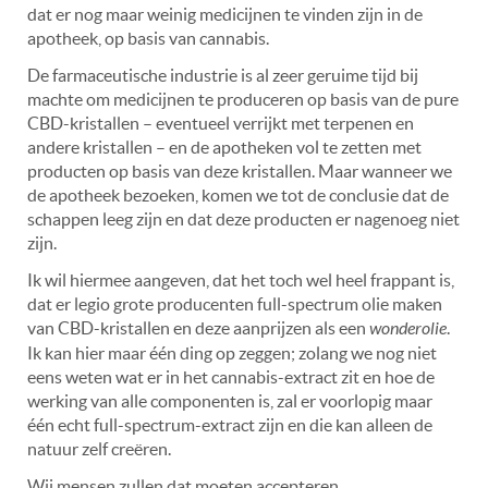
dat er nog maar weinig medicijnen te vinden zijn in de
apotheek, op basis van cannabis.
De farmaceutische industrie is al zeer geruime tijd bij
machte om medicijnen te produceren op basis van de pure
CBD-kristallen – eventueel verrijkt met terpenen en
andere kristallen – en de apotheken vol te zetten met
producten op basis van deze kristallen. Maar wanneer we
de apotheek bezoeken, komen we tot de conclusie dat de
schappen leeg zijn en dat deze producten er nagenoeg niet
zijn.
Ik wil hiermee aangeven, dat het toch wel heel frappant is,
dat er legio grote producenten full-spectrum olie maken
van CBD-kristallen en deze aanprijzen als een
wonderolie
.
Ik kan hier maar één ding op zeggen; zolang we nog niet
eens weten wat er in het cannabis-extract zit en hoe de
werking van alle componenten is, zal er voorlopig maar
één echt
full-spectrum-extract zijn en die kan alleen de
natuur zelf creëren.
Wij mensen zullen dat moeten accepteren.