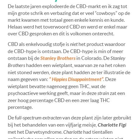
De laatste jaren explodeerde de CBD-markt en ik zag tot
mijn grote schrik en verbazing dat er veel
“c
owboys” op de
markt kwamen met totaal geen enkele kennis en kunde.
Helaas werd het toverwoord CBD en werd er enkel maar
over CBD gesproken en dit is volkomen onterecht.
CBD als enkelvoudig stofje is
niet
het product waardoor
de CBD-hype is ontstaan. De CBD-hype is min of meer
ontstaan bij de
Stanley Brothers
in Colorado. De
Stanley
Brothers
hadden een wietplant, waarvan ze na het roken
niet stoned werden, deze plant hadden ze ter illustratie de
naam gegeven van:
“ Hippies Disappointment”
.
Deze
wietplant bevatte nagenoeg geen THC, wat de
psychoactieve werking geeft, maar in deze
strain
zat een
zeer hoog percentage CBD en een zeer laag THC
percentage.
De f
ull-spectrum extracten
van deze plant zijn later gebruikt
bij het behandelen van een vijfjarig meisje,
Charlotte Figi
met het Darvetsyndrome.
Charlotte
had tientallen