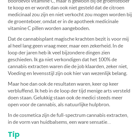
boordevol vitamine C, maar is gewoon bij de groenteboer
te koop en er wordt dan ook niet gesteld dat de citroen
medicinaal zou zijn en niet verkocht zou mogen worden bij
de groenteboer, omdat er in de apotheek medicinale
vitamine C pillen worden aangeboden.
Dat de cannabisplant magische krachten bezit is voor mij
al heel lang geen vraag meer, maar een zekerheid. In de
loop der jaren heb ik veel bijzondere dingen zien
geschieden. Ik ga niet verkondigen dat het 100% de
cannabis extracten waren die de job klaarden, zeker niet,
Voeding en levensstijl zijn ook hier van wezenlijk belang.
Maar hoe dan ook de resultaten waren, keer op keer
verbluffend. Ik heb in de loop der tijd menige arts versteld
doen staan. Gelukkig staan ook de medici steeds meer
open voor de cannabis, als natuurlijke hulpbron.
In de cosmetica zijn de full-spectrum cannabis extracten,
in de vorm van huidbalsems, een ware sensatie…
Tip