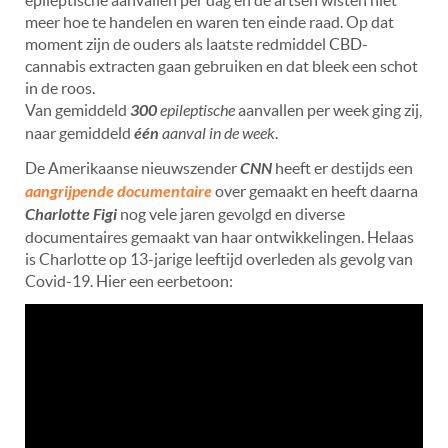
epileptische aanvallen per dag en de artsen wisten niet
meer hoe te handelen en waren ten einde raad. Op dat
moment zijn de ouders als laatste redmiddel CBD-
cannabis extracten gaan gebruiken en dat bleek een schot
in de roos.
Van gemiddeld
300
epileptische
aanvallen per week ging zij,
naar gemiddeld
één
aanval in de week
.
De Amerikaanse nieuwszender
CNN
heeft er destijds een
aangrijpende documentaire
over gemaakt en heeft daarna
Charlotte Figi
nog vele jaren gevolgd en diverse
documentaires gemaakt van haar ontwikkelingen. Helaas
is Charlotte op 13-jarige leeftijd overleden als gevolg van
Covid-19. Hier een
eerbetoon: