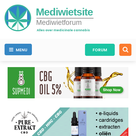
Mediwietsite
Mediwietforum
Alles over medicinale cannabis
MENU
FORUM