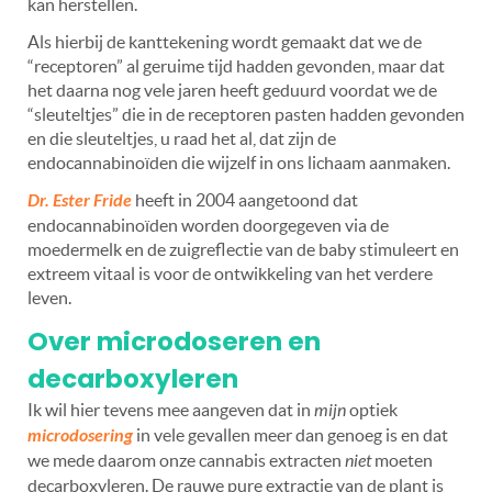
kan herstellen.
Als hierbij de kanttekening wordt gemaakt dat we de
“
receptoren” al geruime tijd hadden gevonden, maar dat
het daarna nog vele jaren heeft geduurd voordat we de
“
sleuteltjes” die in de receptoren pasten hadden gevonden
en die sleuteltjes, u raad het al, dat zijn de
endocannabinoïden die wijzelf in ons lichaam aanmaken.
Dr. Ester Fride
heeft in 2004 aangetoond dat
endocannabinoïden worden doorgegeven via de
moedermelk en de zuigreflectie van de baby stimuleert en
extreem vitaal is voor de ontwikkeling van het verdere
leven.
Over microdoseren en
decarboxyleren
Ik wil hier tevens mee aangeven dat in
mijn
optiek
microdosering
in vele gevallen meer dan genoeg is en dat
we mede daarom onze cannabis extracten
niet
moeten
decarboxyleren. De rauwe pure extractie van de plant is