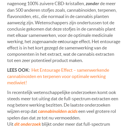
nagenoeg 100% zuivere CBD-kristallen,
zonder
de meer
dan 500 anderen stofjes zoals, cannabinoïden, terpenen,
flavonoïden, etc., die normaal in de cannabis planten
aanwezig zijn. Wetenschappers zijn ondertussen tot de
conclusie gekomen dat deze stofjes in de cannabis plant
met elkaar samenwerken, voor de optimale medicinale
werking, het zogenaamde e
n
tourage effect
. Het entourage
effect is in het kort gezegd de samenwerking van de
componenten in het extract, wat de cannabis extracten
tot een zeer potentieel product maken.
LEES OOK:
Het Entourage Effect – samenwerkende
cannabinoïden en terpenen voor optimale werking
mediwiet!
In recentelijk wetenschappelijke onderzoeken komt ook
steeds meer tot uiting dat de full-spectrum extracten een
nog betere werking bezitten. De laatste onderzoeken
wijzen erop dat
cannabinoïden acids
een veel grotere rol
spelen dan dat ze tot nu vermoedden.
Uit
dit onderzoek
blijkt onder meer dat full-spectrum