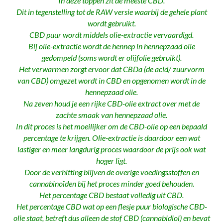
In deze toppen zit de meeste CBD.
Dit in tegenstelling tot de RAW versie waarbij de gehele plant
wordt gebruikt.
CBD puur wordt middels olie-extractie vervaardigd.
Bij olie-extractie wordt de hennep in hennepzaad olie
gedompeld (soms wordt er olijfolie gebruikt).
Het verwarmen zorgt ervoor dat CBDa (de acid/ zuurvorm
van CBD) omgezet wordt in CBD en opgenomen wordt in de
hennepzaad olie.
Na zeven houd je een rijke CBD-olie extract over met de
zachte smaak van hennepzaad olie.
In dit proces is het moeilijker om de CBD-olie op een bepaald
percentage te krijgen. Olie-extractie is daardoor een wat
lastiger en meer langdurig proces waardoor de prijs ook wat
hoger ligt.
Door de verhitting blijven de overige voedingsstoffen en
cannabinoïden bij het proces minder goed behouden.
Het percentage CBD bestaat volledig uit CBD.
Het percentage CBD wat op een flesje puur biologische CBD-
olie staat, betreft dus alleen de stof CBD (cannabidiol) en bevat