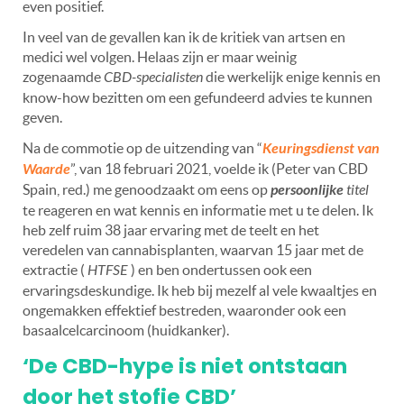
even positief.
In veel van de gevallen kan ik de kritiek van artsen en
medici wel volgen. Helaas zijn er maar weinig
zogenaamde
CBD-specialisten
die werkelijk enige kennis en
know-how bezitten om een gefundeerd advies te kunnen
geven.
Na de commotie op de uitzending van
“
Keuringsdienst van
Waarde
”, van 18 februari 2021, voelde ik (Peter van CBD
Spain, red.) me genoodzaakt om eens op
persoonlijke
titel
te reageren en wat kennis en informatie met u te delen. Ik
heb zelf ruim 38 jaar ervaring met de teelt en het
veredelen van cannabisplanten, waarvan 15 jaar met de
extractie (
HTFSE
) en ben ondertussen ook een
ervaringsdeskundige. Ik heb bij mezelf al vele kwaaltjes en
ongemakken effektief bestreden, waaronder ook een
basaalcelcarcinoom (huidkanker).
‘De CBD-hype is niet ontstaan
door het stofje CBD’