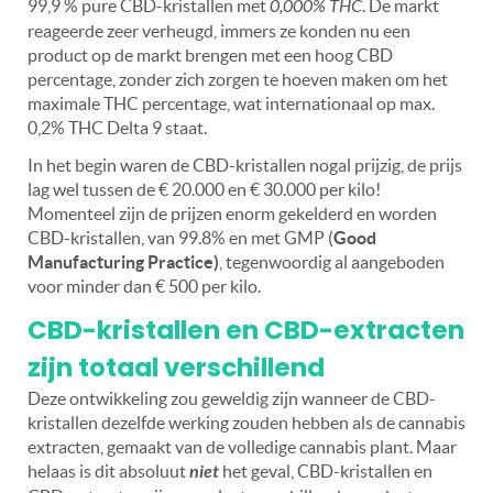
99,9 % pure CBD-kristallen met
0,000% THC
. De markt
reageerde zeer verheugd, immers ze konden nu een
product op de markt brengen met een hoog CBD
percentage, zonder zich zorgen te hoeven maken om het
maximale THC percentage, wat internationaal op max.
0,2% THC Delta 9 staat.
In het begin waren de CBD-kristallen nogal prijzig, de prijs
lag wel tussen de € 20.000 en € 30.000 per kilo!
Momenteel zijn de prijzen enorm gekelderd en worden
CBD-kristallen, van 99.8% en met GMP (
Good
Manufacturing Practice)
, tegenwoordig al aangeboden
voor minder dan € 500 per kilo.
CBD-kristallen en CBD-extracten
zijn totaal verschillend
Deze ontwikkeling zou geweldig zijn wanneer de CBD-
kristallen dezelfde werking zouden hebben als de cannabis
extracten, gemaakt van de volledige cannabis plant. Maar
helaas is dit absoluut
niet
het geval, CBD-kristallen en