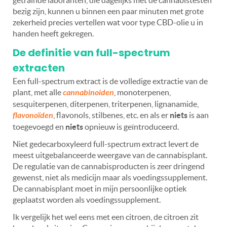
getrainde laboranten, die dagelijks met de cannabistesten
bezig zijn, kunnen u binnen een paar minuten met grote
zekerheid precies vertellen wat voor type CBD-olie u in
handen heeft gekregen.
De definitie van full-spectrum
extracten
Een full-spectrum extract is de volledige extractie van de
plant, met alle
cannabinoiden
, monoterpenen,
sesquiterpenen, diterpenen, triterpenen, lignanamide,
flavonoïden
, flavonols, stilbenes, etc. en als er
niets
is aan
toegevoegd en
niets
opnieuw is geïntroduceerd.
Niet gedecarboxyleerd full-spectrum extract levert de
meest uitgebalanceerde weergave van de cannabisplant.
De regulatie van de cannabisproducten is zeer dringend
gewenst, niet als medicijn maar als voedingssupplement.
De cannabisplant moet in mijn persoonlijke optiek
geplaatst worden als voedingssupplement.
Ik vergelijk het wel eens met een citroen, de citroen zit