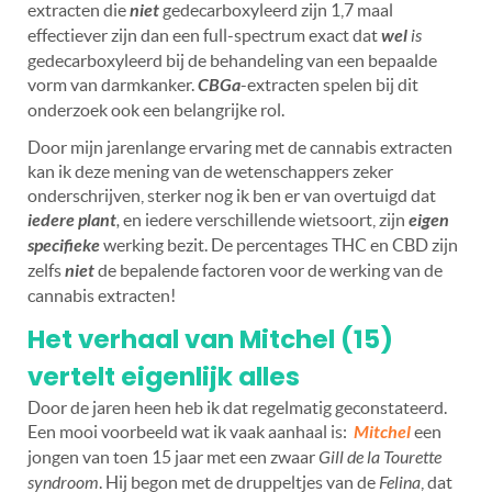
extracten die
niet
gedecarboxyleerd zijn 1,7 maal
effectiever zijn dan een full-spectrum exact dat
wel
is
gedecarboxyleerd bij de behandeling van een bepaalde
vorm van darmkanker.
CBGa
-extracten spelen bij dit
onderzoek ook een belangrijke rol.
Door mijn jarenlange ervaring met de cannabis extracten
kan ik deze mening van de wetenschappers zeker
onderschrijven, sterker nog ik ben er van overtuigd dat
iedere plant
,
en iedere verschillende wietsoort, zijn
eigen
specifieke
werking bezit. De percentages THC en CBD zijn
zelfs
niet
de bepalende factoren voor de werking van de
cannabis extracten!
Het verhaal van Mitchel (15)
vertelt eigenlijk alles
Door de jaren heen heb ik dat regelmatig geconstateerd.
Een mooi voorbeeld wat ik vaak aanhaal is:
Mitchel
een
jongen van toen 15 jaar met een zwaar
Gill de la Tourette
syndroom
. Hij begon met de druppeltjes van de
Felina
, dat