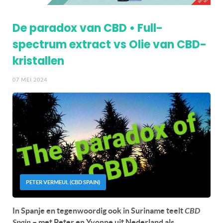
De paradox van CBD • Full-
spectrum extract vs Olie van CBD-
kristallen
07 MEI 2024
PETER VERMEUL (CBD SPAIN)
In Spanje en tegenwoordig ook in Suriname teelt
CBD
Spain
– met Peter en Yvonne uit Nederland als