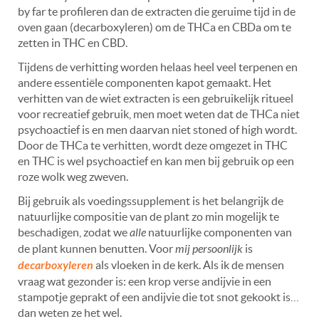
by far te profileren dan de extracten die geruime tijd in de
oven gaan (decarboxyleren) om de THCa en CBDa om te
zetten in THC en CBD.
Tijdens de verhitting worden helaas heel veel terpenen en
andere essentiële componenten kapot gemaakt. Het
verhitten van de wiet extracten is een gebruikelijk ritueel
voor recreatief gebruik, men moet weten dat de THCa niet
psychoactief is en men daarvan niet stoned of high wordt.
Door de THCa te verhitten, wordt deze omgezet in THC
en THC is wel psychoactief en kan men bij gebruik op een
roze wolk weg zweven.
Bij gebruik als voedingssupplement is het belangrijk de
natuurlijke compositie van de plant zo min mogelijk te
beschadigen, zodat we
alle
natuurlijke componenten van
de plant kunnen benutten. Voor
mij persoonlijk
is
decarboxyleren
als vloeken in de kerk. Als ik de mensen
vraag wat gezonder is: een krop verse andijvie in een
stampotje geprakt of een andijvie die tot snot gekookt is…
dan weten ze het wel.