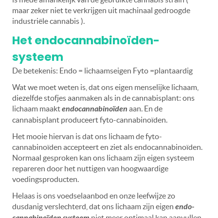
maar zeker niet te verkrijgen uit machinaal gedroogde
industriële cannabis ).
Het endocannabinoïden-
systeem
De betekenis: Endo = lichaamseigen Fyto =plantaardig
Wat we moet weten is, dat ons eigen menselijke lichaam,
diezelfde stofjes aanmaken als in de cannabisplant: ons
lichaam maakt
endocannabinoïden
aan. En de
cannabisplant produceert fyto-cannabinoïden.
Het mooie hiervan is dat ons lichaam de fyto-
cannabinoïden accepteert en ziet als endocannabinoïden.
Normaal gesproken kan ons lichaam zijn eigen systeem
repareren door het nuttigen van hoogwaardige
voedingsproducten.
Helaas is ons voedselaanbod en onze leefwijze zo
dusdanig verslechterd, dat ons lichaam zijn eigen
endo-
cannabinoïden systeem
niet meer optimaal kan aanvullen