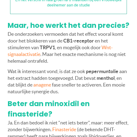
deelnemer aan de studie
Maar, hoe werkt het dan precies?
De onderzoekers vermoeden dat het effect vooral komt
door het blokkeren van de
CB1-receptor
en het
stimuleren van
TRPV1
, en mogelijk ook door
Wnt-
signaalactivatie
. Maar het exacte mechanisme is nog niet
helemaal ontrafeld.
Wat ik interessant vond, is dat ze ook
pepermuntolie
aan
het extract hadden toegevoegd. Dat bevat
menthol
, en
dat blijkt de
anagene
fase sneller te activeren. Een mooie
natuurlijke synergie dus.
Beter dan minoxidil en
finasteride?
Ja. En dan bedoel ik niet
“
net iets beter”, maar: meer effect,
zonder bijwerkingen.
Finasteride
(de bekende DHT-
remmer) heeft nare bijwerkingen zoals libidoverlies, en