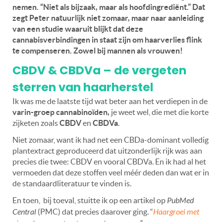
nemen. “Niet als bijzaak, maar als hoofdingrediënt.” Dat
zegt Peter natuurlijk niet zomaar, maar naar aanleiding
van een studie waaruit blijkt dat deze
cannabisverbindingen in staat zijn om haarverlies flink
te compenseren. Zowel bij mannen als vrouwen!
CBDV & CBDVa – de vergeten
sterren van haarherstel
Ik was me de laatste tijd wat beter aan het verdiepen in de
varin-groep cannabinoïden,
je weet wel, die met die korte
zijketen zoals
CBDV
en
CBDVa
.
Niet zomaar, want ik had net een CBDa-dominant volledig
plantextract geproduceerd dat uitzonderlijk rijk was aan
precies die twee: CBDV en vooral CBDVa. En ik had al het
vermoeden dat deze stoffen veel méér deden dan wat er in
de standaardliteratuur te vinden is.
En toen,
bij toeval, stuitte ik op een artikel op
PubMed
Central
(PMC) dat precies daarover ging.
“
Haargroei met