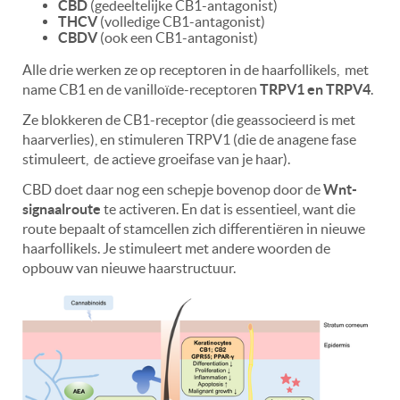
CBD
(gedeeltelijke CB1-antagonist)
THCV
(volledige CB1-antagonist)
CBDV
(ook een CB1-antagonist)
Alle drie werken ze op receptoren in de haarfollikels,
met
name CB1 en de vanilloïde-receptoren
TRPV1 en TRPV4
.
Ze blokkeren de CB1-receptor (die geassocieerd is met
haarverlies), en stimuleren TRPV1 (die de anagene fase
stimuleert,
de actieve groeifase van je haar).
CBD doet daar nog een schepje bovenop door de
Wnt-
signaalroute
te activeren. En dat is essentieel, want die
route bepaalt of stamcellen zich differentiëren in nieuwe
haarfollikels. Je stimuleert met andere woorden de
opbouw van nieuwe haarstructuur.