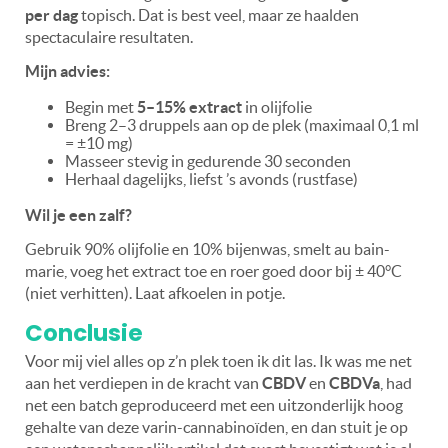
per dag
topisch. Dat is best veel, maar ze haalden
spectaculaire resultaten.
Mijn advies:
Begin met
5–15% extract
in olijfolie
Breng 2–3 druppels aan op de plek (maximaal 0,1 ml
=
±
10 mg)
Masseer stevig in gedurende 30 seconden
Herhaal dagelijks, liefst
’
s avonds (rustfase)
Wil je een zalf?
Gebruik 90% olijfolie en 10% bijenwas, smelt au bain-
marie, voeg het extract toe en roer goed door bij
±
40°C
(niet verhitten). Laat afkoelen in potje.
Conclusie
Voor mij viel alles op z
’
n plek toen ik dit las. Ik was me net
aan het verdiepen in de kracht van
CBDV
en
CBDVa
, had
net een batch geproduceerd met een uitzonderlijk hoog
gehalte van deze varin-cannabinoïden, en dan stuit je op