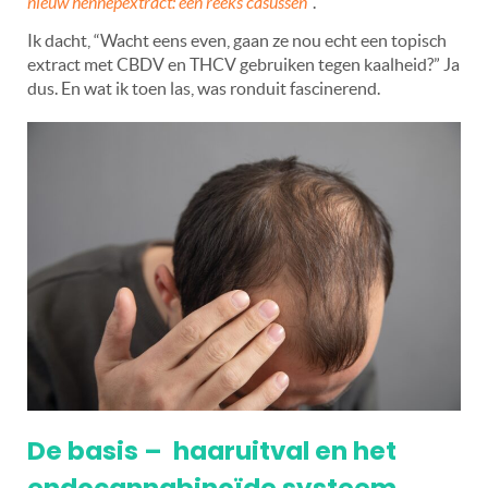
nieuw hennepextract: een reeks casussen
”
.
Ik dacht,
“
Wacht eens even, gaan ze nou echt een topisch
extract met CBDV en THCV gebruiken tegen kaalheid?” Ja
dus. En wat ik toen las, was ronduit fascinerend.
De basis –
haaruitval en het