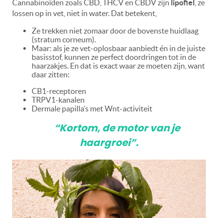
Cannabinoïden zoals CBD, THCV en CBDV zijn
lipofiel
, ze
lossen op in vet, niet in water. Dat betekent,
Ze trekken niet zomaar door de bovenste huidlaag
(stratum corneum).
Maar: als je ze vet-oplosbaar aanbiedt én in de juiste
basisstof, kunnen ze perfect doordringen tot in de
haarzakjes. En dat is exact waar ze moeten zijn, want
daar zitten:
CB1-receptoren
TRPV1-kanalen
Dermale papilla
’
s met Wnt-activiteit
“Kortom, de motor van je
haargroei”.