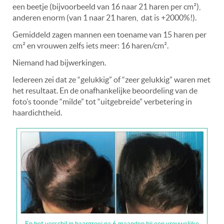
een beetje (bijvoorbeeld van 16 naar 21 haren per cm²),
anderen enorm (van 1 naar 21 haren,
dat is +2000%!).
Gemiddeld zagen mannen een toename van 15 haren per
cm² en vrouwen zelfs iets meer: 16 haren/cm².
Niemand had bijwerkingen.
Iedereen zei dat ze
“
gelukkig” of
“
zeer gelukkig” waren met
het resultaat. En de onafhankelijke beoordeling van de
foto
’
s toonde
“
milde” tot
“
uitgebreide” verbetering in
haardichtheid.
En het verschil in haargroei na 6 maanden bij een vrouwelijke