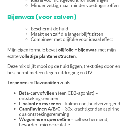
Ideaal voor lichtgewicht formuleringen
Minder vettig, maar minder voedingsstoffen
Bijenwas (voor zalven)
Beschermt de huid
Maakt een zalf die langer blijft zitten
Combineer met olijfolie voor ideaal effect
Mijn eigen formule bevat
olijfolie + bijenwas
, met mijn
echte
volledige plantenextracten
.
Deze mix blijft mooi op de huid liggen, trekt diep door, en
beschermt meteen tegen uitdroging en UV.
Terpenen
en
flavonoïden
zoals
Beta-caryofylleen
(een CB2-agonist) –
ontstekingsremmer
Linalool en myrceen
– kalmerend, huidverzorgend
Cannflavinen A/B/C
– 30x krachtiger dan aspirine
qua ontstekingsremming
Wogonins en quercetine
– celbeschermend,
bevordert microcirculatie