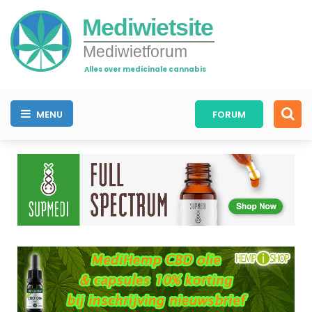
Mediwietsite
Mediwietforum
Alles over medicinale cannabis
MENU
FORUM