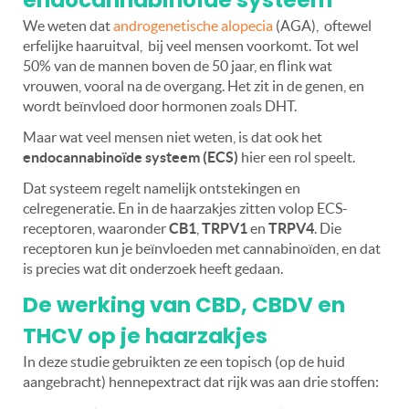
endocannabinoïde systeem
We weten dat
androgenetische alopecia
(AGA),
oftewel
erfelijke haaruitval,
bij veel mensen voorkomt. Tot wel
50% van de mannen boven de 50 jaar, en flink wat
vrouwen, vooral na de overgang. Het zit in de genen, en
wordt beïnvloed door hormonen zoals DHT.
Maar wat veel mensen niet weten, is dat ook het
endocannabinoïde systeem (ECS)
hier een rol speelt.
Dat systeem regelt namelijk ontstekingen en
celregeneratie. En in de haarzakjes zitten volop ECS-
receptoren, waaronder
CB1
,
TRPV1
en
TRPV4
. Die
receptoren kun je beïnvloeden met cannabinoïden, en dat
is precies wat dit onderzoek heeft gedaan.
De werking van CBD, CBDV en
THCV op je haarzakjes
In deze studie gebruikten ze een topisch (op de huid
aangebracht) hennepextract dat rijk was aan drie stoffen: