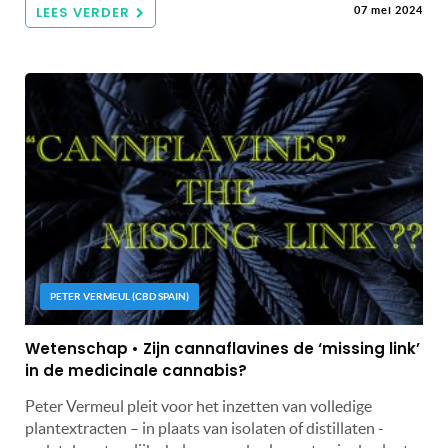
LEES VERDER
07 mei 2024
PETER VERMEUL (CBD SPAIN)
Wetenschap • Zijn cannaflavines de ‘missing link’
in de medicinale cannabis?
Peter Vermeul pleit voor het inzetten van volledige
plantextracten – in plaats van isolaten of distillaten -