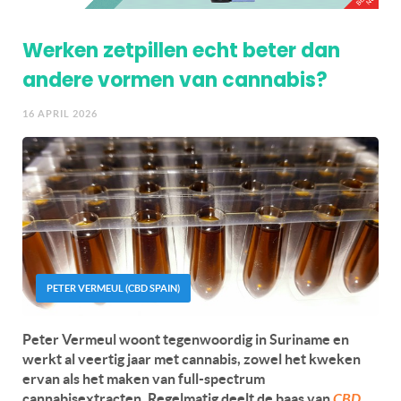
Werken zetpillen echt beter dan
andere vormen van cannabis?
16 APRIL 2026
PETER VERMEUL (CBD SPAIN)
Peter Vermeul woont tegenwoordig in Suriname en
werkt al veertig jaar met cannabis, zowel het kweken
ervan als het maken van full-spectrum
cannabisextracten. Regelmatig deelt de baas van
CBD