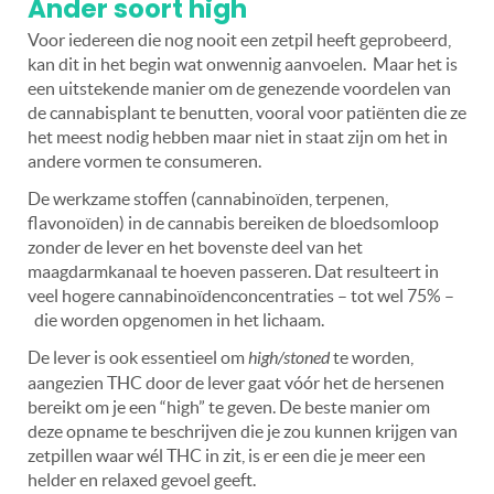
Ander soort high
Voor iedereen die nog nooit een zetpil heeft geprobeerd,
kan dit in het begin wat onwennig aanvoelen. Maar het is
een uitstekende manier om de genezende voordelen van
de cannabisplant te benutten, vooral voor patiënten die ze
het meest nodig hebben maar niet in staat zijn om het in
andere vormen te consumeren.
De werkzame stoffen (cannabinoïden, terpenen,
flavonoïden) in de cannabis bereiken de bloedsomloop
zonder de lever en het bovenste deel van het
maagdarmkanaal te hoeven passeren. Dat resulteert in
veel hogere cannabinoïdenconcentraties – tot wel 75% –
die worden opgenomen in het lichaam.
De lever is ook essentieel om
high/stoned
te worden,
aangezien THC door de lever gaat vóór het de hersenen
bereikt om je een “high” te geven. De beste manier om
deze opname te beschrijven die je zou kunnen krijgen van
zetpillen waar wél THC in zit, is er een die je meer een
helder en relaxed gevoel geeft.