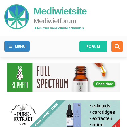
Mediwietsite
Mediwietforum
Alles over medicinale cannabis
MENU
FORUM