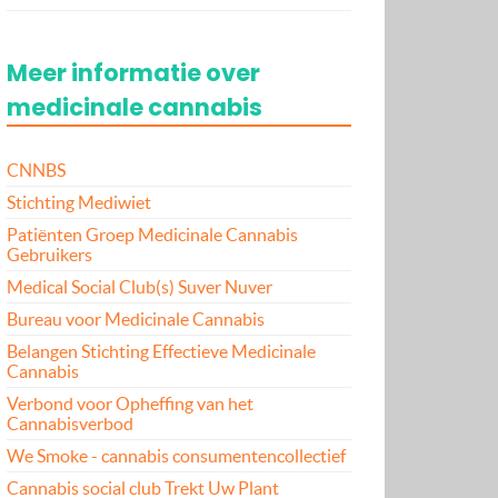
Meer informatie over
medicinale cannabis
CNNBS
Stichting Mediwiet
Patiënten Groep Medicinale Cannabis
Gebruikers
Medical Social Club(s) Suver Nuver
Bureau voor Medicinale Cannabis
Belangen Stichting Effectieve Medicinale
Cannabis
Verbond voor Opheffing van het
Cannabisverbod
We Smoke - cannabis consumentencollectief
Cannabis social club Trekt Uw Plant