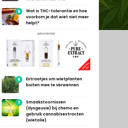
Wat is THC-tolerantie en hoe
5
voorkom je dat wiet niet meer
helpt?
(advertentie)
Extraatjes om wietplanten
6
buiten mee te verwennen
Smaakstoornissen
7
(dysgeusie) bij chemo en
gebruik cannabisextracten
(wietolie)