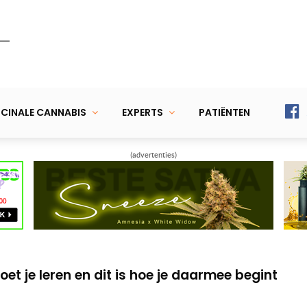
CINALE CANNABIS
EXPERTS
PATIËNTEN
(advertenties)
 je per dag nemen
is cannabiszalf
t je leren en dit is hoe je daarmee begint
 je per dag nemen