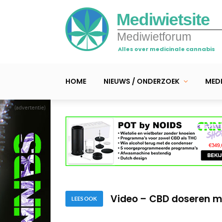
Mediwietsite
Mediwietforum
Alles over medicinale cannabis
HOME
NIEUWS / ONDERZOEK
MEDI
(advertentie)
Video – Zoveel CBD kan
Video – Zo maak je thu
Video – CBD doseren moe
Video – Zoveel CBD kan
LEES OOK