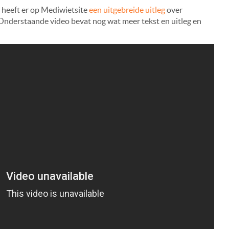
, heeft er op Mediwietsite
een uitgebreide uitleg
over
nderstaande video bevat nog wat meer tekst en uitleg en