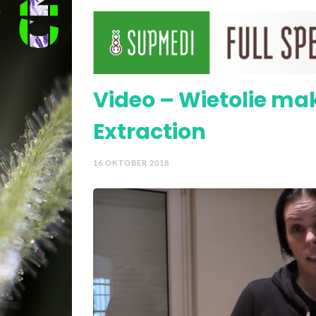
Video – Zo maak je thu
Video – Wietolie ma
Extraction
16 OKTOBER 2018