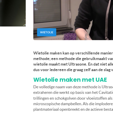
WIETOLIE
Wietolie maken kan op verschillende maniere
methode; een methode die gebruikmaakt van g
wietolie maakt met Ultrasone. En dat niet al
dus voor iedereen die graag zelf aan de slag w
Wietolie maken met UAE
De volledige naam van deze methode is Ultraso
extraheren die werkt op basis van het Cavitati
trillingen en schokgolven door vloeistoffen als 
microscopische dampbellen. Als die implodere
plantmateriaal openbreekt en de actieve besta