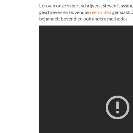
Een van onze expert schrijvers, Steven Cassini
geschreven en bovendien
een video
gemaakt. O
behandelt bovendien ook andere methodes.