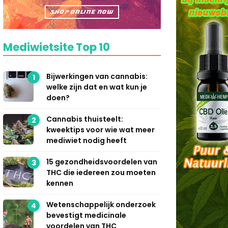
Mediwietsite Top 10
Bijwerkingen van cannabis:
1
welke zijn dat en wat kun je
doen?
Cannabis thuisteelt:
2
kweektips voor wie wat meer
mediwiet nodig heeft
15 gezondheidsvoordelen van
3
THC die iedereen zou moeten
kennen
Wetenschappelijk onderzoek
4
bevestigt medicinale
voordelen van THC