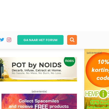
GA NAAR HET
FORUM
(advertentie)
(advertentie)