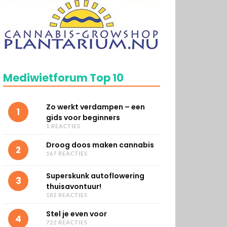
Mediwietforum Top 10
Zo werkt verdampen – een
1
gids voor beginners
1 REACTIES
Droog doos maken cannabis
2
167 REACTIES
Superskunk autoflowering
3
thuisavontuur!
182 REACTIES
Stel je even voor
4
722 REACTIES