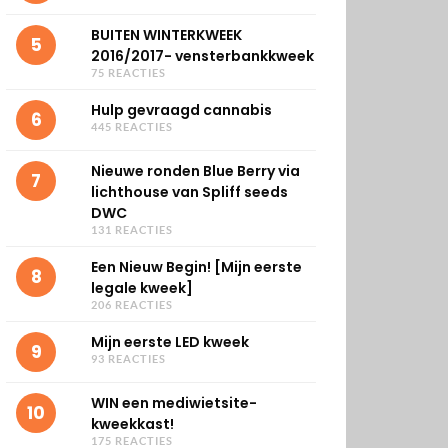
BUITEN WINTERKWEEK
5
2016/2017- vensterbankkweek
75 REACTIES
Hulp gevraagd cannabis
6
445 REACTIES
Nieuwe ronden Blue Berry via
7
lichthouse van Spliff seeds
DWC
131 REACTIES
Een Nieuw Begin! [Mijn eerste
8
legale kweek]
206 REACTIES
Mijn eerste LED kweek
9
93 REACTIES
WIN een mediwietsite-
10
kweekkast!
175 REACTIES