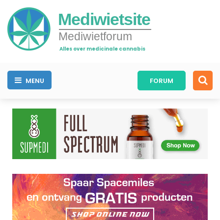
Mediwietsite
Mediwietforum
Alles over medicinale cannabis
MENU
FORUM