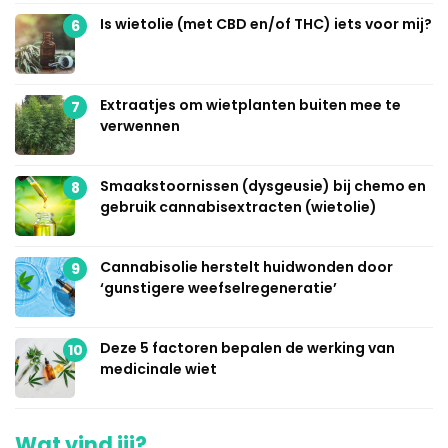
Is wietolie (met CBD en/of THC) iets voor mij?
6
Extraatjes om wietplanten buiten mee te
7
verwennen
Smaakstoornissen (dysgeusie) bij chemo en
8
gebruik cannabisextracten (wietolie)
Cannabisolie herstelt huidwonden door
9
‘gunstigere weefselregeneratie’
Deze 5 factoren bepalen de werking van
10
medicinale wiet
Wat vind jij?