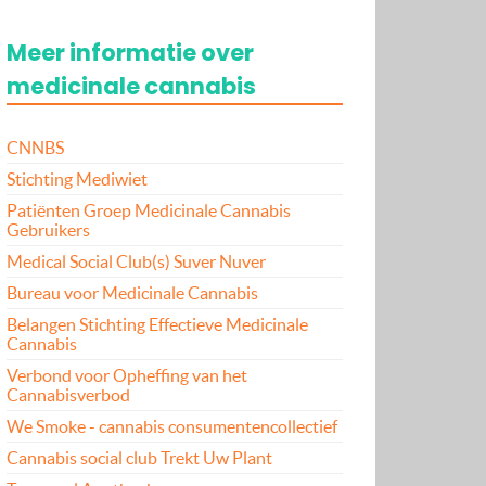
Meer informatie over
medicinale cannabis
CNNBS
Stichting Mediwiet
Patiënten Groep Medicinale Cannabis
Gebruikers
Medical Social Club(s) Suver Nuver
Bureau voor Medicinale Cannabis
Belangen Stichting Effectieve Medicinale
Cannabis
Verbond voor Opheffing van het
Cannabisverbod
We Smoke - cannabis consumentencollectief
Cannabis social club Trekt Uw Plant