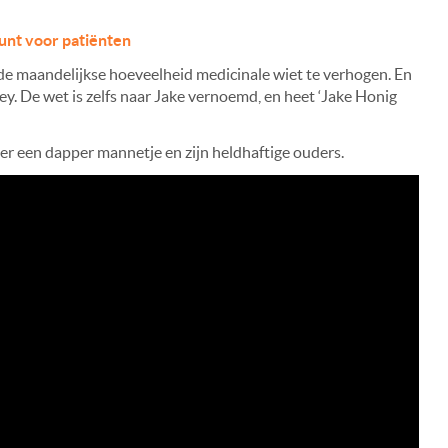
unt voor patiënten
de maandelijkse hoeveelheid medicinale wiet te verhogen. En
sey. De wet is zelfs naar Jake vernoemd, en heet ‘Jake Honig
er een dapper mannetje en zijn heldhaftige ouders.