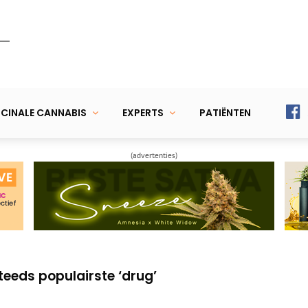
CINALE CANNABIS
EXPERTS
PATIËNTEN
(advertenties)
 proef met medicinale wiet
 start naar CBD bij tandvleesproblemen
teeds populairste ‘drug’
 proef met medicinale wiet