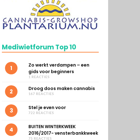
Mediwietforum Top 10
Zo werkt verdampen – een
1
gids voor beginners
1 REACTIES
Droog doos maken cannabis
2
167 REACTIES
Stel je even voor
3
722 REACTIES
BUITEN WINTERKWEEK
4
2016/2017- vensterbankkweek
75 REACTIES