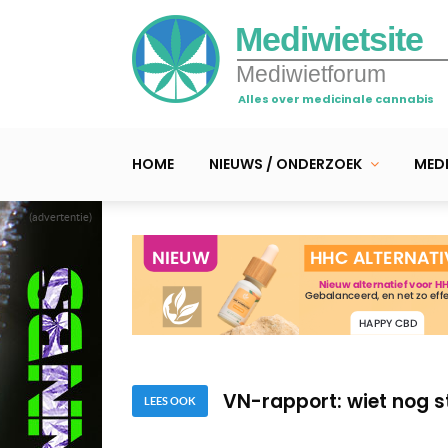
Mediwietsite
Mediwietforum
Alles over medicinale cannabis
HOME
NIEUWS / ONDERZOEK
MEDI
(advertentie)
Ierland start vijfjarige
Klinisch onderzoek van
VN-rapport: wiet nog s
LEES OOK
Ierland start vijfjarige