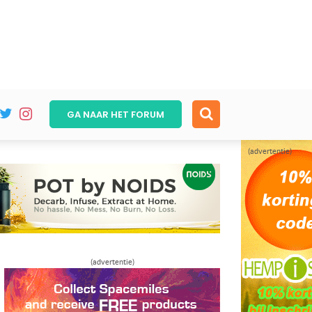
GA NAAR HET
FORUM
(advertentie)
(advertentie)