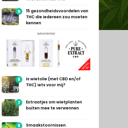
15 gezondheidsvoordelen van
5
THC die iedereen zou moeten
kennen
(advertentie)
Is wietolie (met CBD en/of
6
THC) iets voor mij?
Extraatjes om wietplanten
7
buiten mee te verwennen
Smaakstoornissen
8