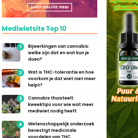
Mediwietsite Top 10
Bijwerkingen van cannabis:
1
welke zijn dat en wat kun je
doen?
Wat is THC-tolerantie en hoe
2
voorkom je dat wiet niet meer
helpt?
Cannabis thuisteelt:
3
kweektips voor wie wat meer
mediwiet nodig heeft
Wetenschappelijk onderzoek
4
bevestigt medicinale
voordelen van THC