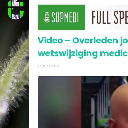
Klinisch onderzoek van
Video – Overleden j
wetswijziging medic
11 JULI 2019