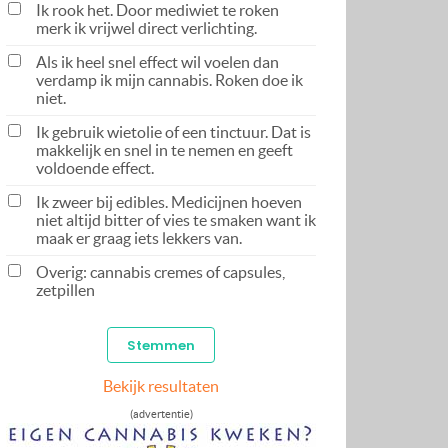
Ik rook het. Door mediwiet te roken
merk ik vrijwel direct verlichting.
Als ik heel snel effect wil voelen dan
verdamp ik mijn cannabis. Roken doe ik
niet.
Ik gebruik wietolie of een tinctuur. Dat is
makkelijk en snel in te nemen en geeft
voldoende effect.
Ik zweer bij edibles. Medicijnen hoeven
niet altijd bitter of vies te smaken want ik
maak er graag iets lekkers van.
Overig: cannabis cremes of capsules,
zetpillen
Bekijk resultaten
(advertentie)