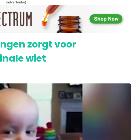
(advertentie)
 start naar CBD bij tandvleesproblemen
ongen zorgt voor
inale wiet