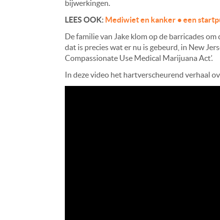
bijwerkingen.
LEES OOK:
Mediwiet en kanker • een startp
De familie van Jake klom op de barricades om 
dat is precies wat er nu is gebeurd, in New Jer
Compassionate Use Medical Marijuana Act’.
In deze video het hartverscheurend verhaal ov