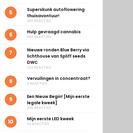
Superskunk autoflowering
5
thuisavontuur!
182 REACTIES
Hulp gevraagd cannabis
6
445 REACTIES
Nieuwe ronden Blue Berry via
7
lichthouse van Spliff seeds
DWC
131 REACTIES
Vervuilingen in concentraat?
8
2 REACTIES
Een Nieuw Begin! [Mijn eerste
9
legale kweek]
206 REACTIES
Mijn eerste LED kweek
10
93 REACTIES