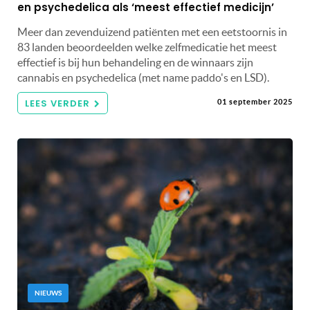
en psychedelica als ‘meest effectief medicijn’
Meer dan zevenduizend patiënten met een eetstoornis in
83 landen beoordeelden welke zelfmedicatie het meest
effectief is bij hun behandeling en de winnaars zijn
cannabis en psychedelica (met name paddo's en LSD).
LEES VERDER
01 september 2025
NIEUWS