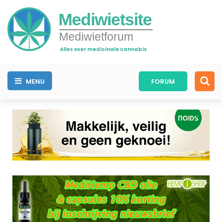
Mediwietsite
Mediwietforum
Alles over medicinale cannabis
MENU
FORUM