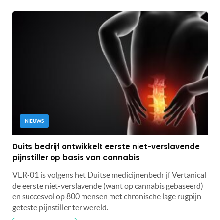
NIEUWS
Duits bedrijf ontwikkelt eerste niet-verslavende
pijnstiller op basis van cannabis
VER-01 is volgens het Duitse medicijnenbedrijf Vertanical
de eerste niet-verslavende (want op cannabis gebaseerd)
en succesvol op 800 mensen met chronische lage rugpijn
geteste pijnstiller ter wereld.