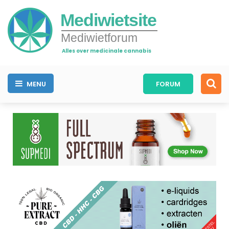
Mediwietsite
Mediwietforum
Alles over medicinale cannabis
MENU
FORUM