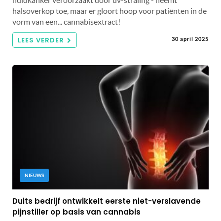
huidkanker veroorzaakt door uv-straling - neemt
halsoverkop toe, maar er gloort hoop voor patiënten in de
vorm van een... cannabisextract!
LEES VERDER
30 april 2025
NIEUWS
Duits bedrijf ontwikkelt eerste niet-verslavende
pijnstiller op basis van cannabis