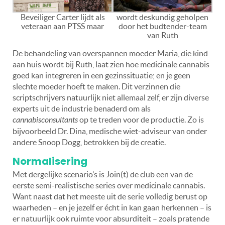
Beveiliger Carter lijdt als
wordt deskundig geholpen
veteraan aan PTSS maar
door het budtender-team
van Ruth
De behandeling van overspannen moeder Maria, die kind
aan huis wordt bij Ruth, laat zien hoe medicinale cannabis
goed kan integreren in een gezinssituatie; en je geen
slechte moeder hoeft te maken. Dit verzinnen die
scriptschrijvers natuurlijk niet allemaal zelf, er zijn diverse
experts uit de industrie benaderd om als
cannabisconsultants
op te treden voor de productie. Zo is
bijvoorbeeld Dr. Dina, medische wiet-adviseur van onder
andere Snoop Dogg, betrokken bij de creatie.
Normalisering
Met dergelijke scenario’s is Join(t) de club een van de
eerste semi-realistische series over medicinale cannabis.
Want naast dat het meeste uit de serie volledig berust op
waarheden – en je jezelf er écht in kan gaan herkennen – is
er natuurlijk ook ruimte voor absurditeit – zoals pratende