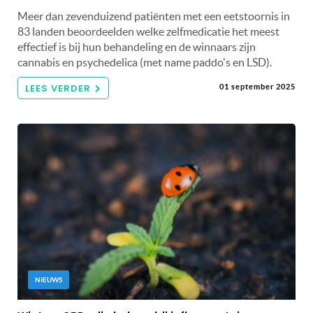
Meer dan zevenduizend patiënten met een eetstoornis in
83 landen beoordeelden welke zelfmedicatie het meest
effectief is bij hun behandeling en de winnaars zijn
cannabis en psychedelica (met name paddo's en LSD).
LEES VERDER
01 september 2025
NIEUWS