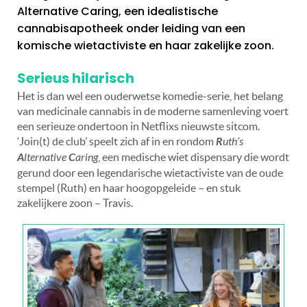
Alternative Caring, een idealistische
cannabisapotheek onder leiding van een
komische wietactiviste en haar zakelijke zoon.
Serieus hilarisch
Het is dan wel een ouderwetse komedie-serie, het belang
van medicinale cannabis in de moderne samenleving voert
een serieuze ondertoon in Netflixs nieuwste sitcom.
‘Join(t) de club’ speelt zich af in en rondom
R
uth’s
A
lternative
C
aring
, een medische wiet dispensary die wordt
gerund door een legendarische wietactiviste van de oude
stempel (Ruth) en haar hoogopgeleide – en stuk
zakelijkere zoon – Travis.