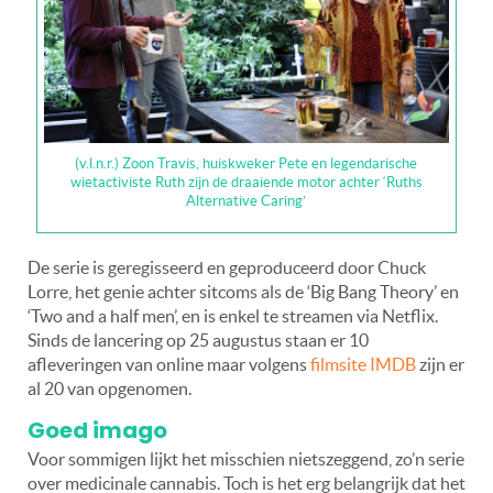
(v.l.n.r.) Zoon Travis, huiskweker Pete en legendarische
wietactiviste Ruth zijn de draaiende motor achter ‘Ruths
Alternative Caring’
De serie is geregisseerd en geproduceerd door Chuck
Lorre, het genie achter sitcoms als de ‘Big Bang Theory’ en
‘Two and a half men’, en is enkel te streamen via Netflix.
Sinds de lancering op 25 augustus staan er 10
afleveringen van online maar volgens
filmsite IMDB
zijn er
al 20 van opgenomen.
Goed imago
Voor sommigen lijkt het misschien nietszeggend, zo’n serie
over medicinale cannabis. Toch is het erg belangrijk dat het