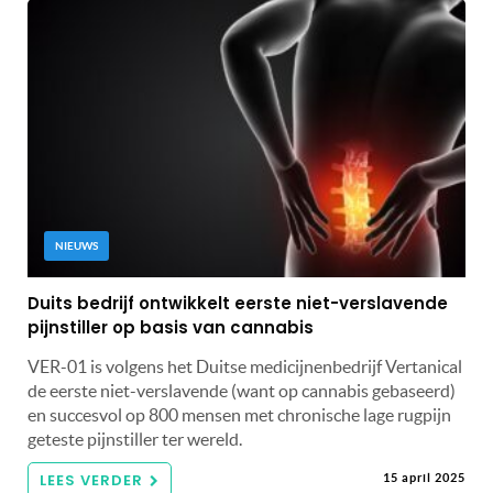
NIEUWS
Duits bedrijf ontwikkelt eerste niet-verslavende
pijnstiller op basis van cannabis
VER-01 is volgens het Duitse medicijnenbedrijf Vertanical
de eerste niet-verslavende (want op cannabis gebaseerd)
en succesvol op 800 mensen met chronische lage rugpijn
geteste pijnstiller ter wereld.
LEES VERDER
15 april 2025