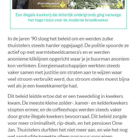
Een illegale kwekerij die letterlijk ondergronds ging vanwege
het hoge risico voor de moderne broodkweker.
In de jaren ’90 sloeg het beleid om en werden zulke
thuistelers steeds harder opgejaagd. De politie spoorde ze
actief op met warmtebeeldcamera’s en er werden
anonieme kliklijnen opgericht waar je je buurman anoniem
kon verlinken. Energiemaatschappijen werkten steeds
vaker samen met justitie om straten aan te wijzen waar
veel stroom verbruikt werd, dus stroom stelen moest bijna
wel als je een kweekkamertje had.
Dit beleid leidde ertoe dat er een tweedeling in kwekers
kwam. De meeste kleine zolder-, kamer- en kelderkwekers
stopten ermee, en de coffeeshops werden steeds vaker
door grote illegale kwekers bevoorraad. Dit beleid zorgde
voor meer criminaliteit, rip-deals, en het pensioen Ome
Jan. Thuistelers durfden het niet meer aan, en wie het nog
wel aandurfde kweekte alleen nog puur voor eigen