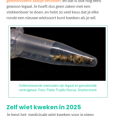
gefeminiseerd zaadje bestellen
, en dat is ook nog eens
gewoon legaal. Je hoeft dus geen zaken met een
stekkenboer te doen, en hebt zo veel keus dat je elke
ronde een nieuwe wietsoort kunt kweken als je wil.
Gefeminiseerde wietzaden zijn legaal en gemakkelijk
verkrijgbaar. Foto: Pablo Trujillo Novoa, Shutterstock
Zelf wiet kweken in 2025
Je leest het; medicinale wiet kweken voor je eigen