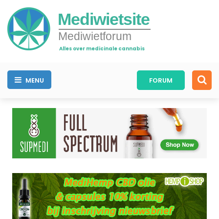
Mediwietsite
Mediwietforum
Alles over medicinale cannabis
MENU
FORUM