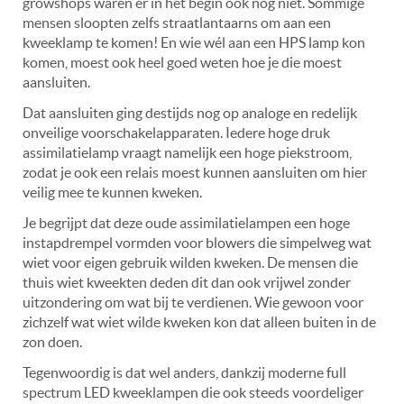
growshops waren er in het begin ook nog niet. Sommige
mensen sloopten zelfs straatlantaarns om aan een
kweeklamp te komen! En wie wél aan een HPS lamp kon
komen, moest ook heel goed weten hoe je die moest
aansluiten.
Dat aansluiten ging destijds nog op analoge en redelijk
onveilige voorschakelapparaten. Iedere hoge druk
assimilatielamp vraagt namelijk een hoge piekstroom,
zodat je ook een relais moest kunnen aansluiten om hier
veilig mee te kunnen kweken.
Je begrijpt dat deze oude assimilatielampen een hoge
instapdrempel vormden voor blowers die simpelweg wat
wiet voor eigen gebruik wilden kweken. De mensen die
thuis wiet kweekten deden dit dan ook vrijwel zonder
uitzondering om wat bij te verdienen. Wie gewoon voor
zichzelf wat wiet wilde kweken kon dat alleen buiten in de
zon doen.
Tegenwoordig is dat wel anders, dankzij moderne full
spectrum LED kweeklampen die ook steeds voordeliger