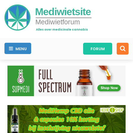
Mediwietsite
Mediwietforum
Alles over medicinale cannabis
MENU
FORUM