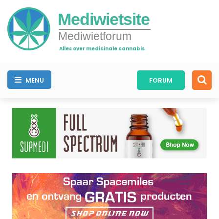
Mediwietsite
Mediwietforum
Alles over medicinale cannabis
MENU
FORUM