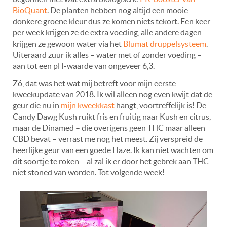
BioQuant
. De planten hebben nog altijd een mooie
donkere groene kleur dus ze komen niets tekort. Een keer
per week krijgen ze de extra voeding, alle andere dagen
krijgen ze gewoon water via het
Blumat druppelsysteem
.
Uiteraard zuur ik alles – water met of zonder voeding –
aan tot een pH-waarde van ongeveer 6,3.
Zó, dat was het wat mij betreft voor mijn eerste
kweekupdate van 2018. Ik wil alleen nog even kwijt dat de
geur die nu in
mijn kweekkast
hangt, voortreffelijk is! De
Candy Dawg Kush ruikt fris en fruitig naar Kush en citrus,
maar de Dinamed – die overigens geen THC maar alleen
CBD bevat – verrast me nog het meest. Zij verspreid de
heerlijke geur van een goede Haze. Ik kan niet wachten om
dit soortje te roken – al zal ik er door het gebrek aan THC
niet stoned van worden. Tot volgende week!