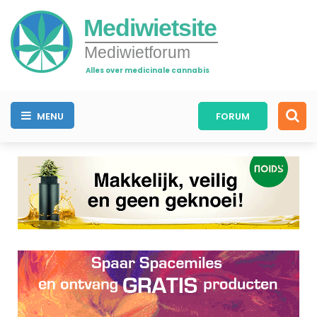
Mediwietsite
Mediwietforum
Alles over medicinale cannabis
MENU
FORUM