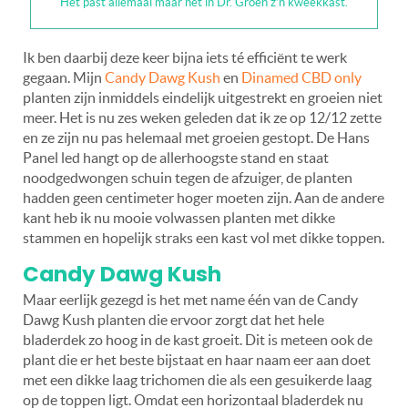
Het past allemaal maar net in Dr. Groen z’n kweekkast.
Ik ben daarbij deze keer bijna iets té efficiënt te werk
gegaan. Mijn
Candy Dawg Kush
en
Dinamed CBD only
planten zijn inmiddels eindelijk uitgestrekt en groeien niet
meer. Het is nu zes weken geleden dat ik ze op 12/12 zette
en ze zijn nu pas helemaal met groeien gestopt. De Hans
Panel led hangt op de allerhoogste stand en staat
noodgedwongen schuin tegen de afzuiger, de planten
hadden geen centimeter hoger moeten zijn. Aan de andere
kant heb ik nu mooie volwassen planten met dikke
stammen en hopelijk straks een kast vol met dikke toppen.
Candy Dawg Kush
Maar eerlijk gezegd is het met name één van de Candy
Dawg Kush planten die ervoor zorgt dat het hele
bladerdek zo hoog in de kast groeit. Dit is meteen ook de
plant die er het beste bijstaat en haar naam eer aan doet
met een dikke laag trichomen die als een gesuikerde laag
op de toppen ligt. Omdat een horizontaal bladerdek nu