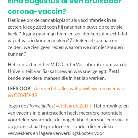
Eind augustus al een bruikbaar
corona-vaccin?
Het idee om de cannabisplant als vaccinfabriek in te
zetten, kreeg Zettl toen hij naar het nieuws op televisie
keek. “Ik ging naar mijn team en zei: denken jullie echt dat
wij dit vaccin kunnen maken? Ze keken elkaar aan en
zeiden: we zien geen reden waarom we dat niet zouden
kunnen.”
Het contact met het VIDO-InterVac laboratorium van de
Universiteit van Saskatchewan was snel gelegd: Zettl
kende meerdere mensen die in het lab werken.
LEES OOK:
Arts vertelt alles wat je wilt weten over wiet
en COVID-19
Tegen de
Financial Post
verklaarde Zettl
: “Het ontwikkelen
van vaccins in plantencellen heeft meerdere potentiële
voordelen, waaronder de mogelijkheid om snel een vaccin
op grote schaal te produceren, zonder dierenziekte-
verwekkers en lagere verwerkingskosten voor