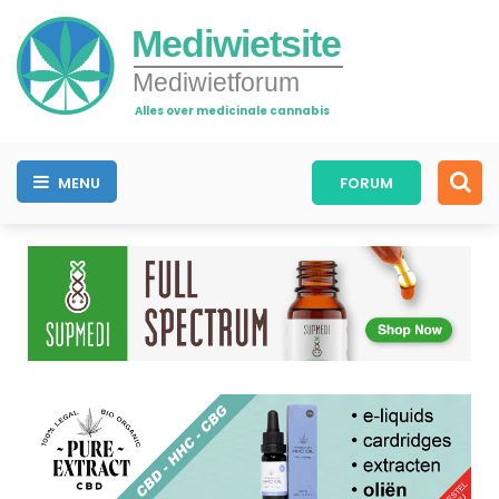
Mediwietsite
Mediwietforum
Alles over medicinale cannabis
MENU
FORUM