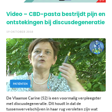
Video – CBD-pasta bestrijdt pijn en
ontstekingen bij discusdegeneratie
19 OKTOBER 2018
PATIËNTEN
De Vlaamse Carine (52) is een voormalig verpleegster
met discusdegeneratie. Dit houdt in dat de
tussenwervelschijven in haar rug versleten zijn wat