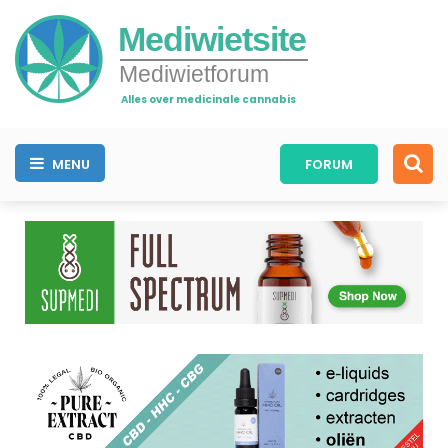
Mediwietsite
Mediwietforum
Alles over medicinale cannabis
MENU
FORUM