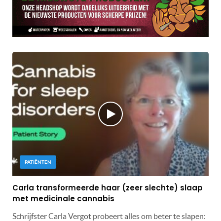
PATIËNTEN
Carla transformeerde haar (zeer slechte) slaap
met medicinale cannabis
Schrijfster Carla Vergot probeert alles om beter te slapen: