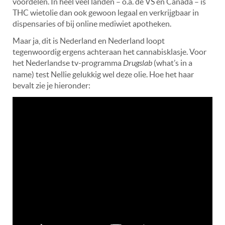
voordelen. In heel veel landen – o.a. de VS en Canada – is
THC wietolie dan ook gewoon legaal en verkrijgbaar in
dispensaries of bij online mediwiet apotheken.
Maar ja, dit is Nederland en Nederland loopt
tegenwoordig ergens achteraan het cannabisklasje. Voor
het Nederlandse tv-programma
Drugslab
(what’s in a
name) test Nellie gelukkig wel deze olie. Hoe het haar
bevalt zie je hieronder: