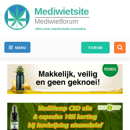
Mediwietsite
Mediwietforum
Alles over medicinale cannabis
MENU
FORUM