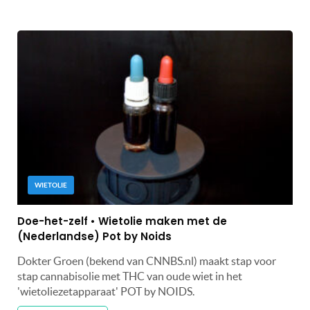
WIETOLIE
Doe-het-zelf • Wietolie maken met de
(Nederlandse) Pot by Noids
Dokter Groen (bekend van CNNBS.nl) maakt stap voor
stap cannabisolie met THC van oude wiet in het
'wietoliezetapparaat' POT by NOIDS.