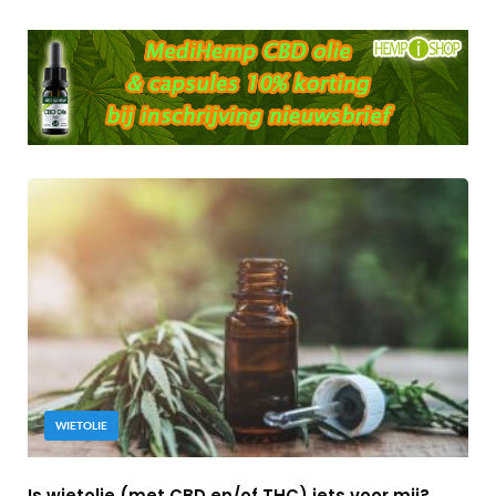
WIETOLIE
Is wietolie (met CBD en/of THC) iets voor mij?