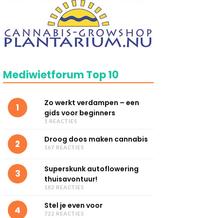
Mediwietforum Top 10
Zo werkt verdampen – een
1
gids voor beginners
1 REACTIES
Droog doos maken cannabis
2
167 REACTIES
Superskunk autoflowering
3
thuisavontuur!
182 REACTIES
Stel je even voor
4
722 REACTIES