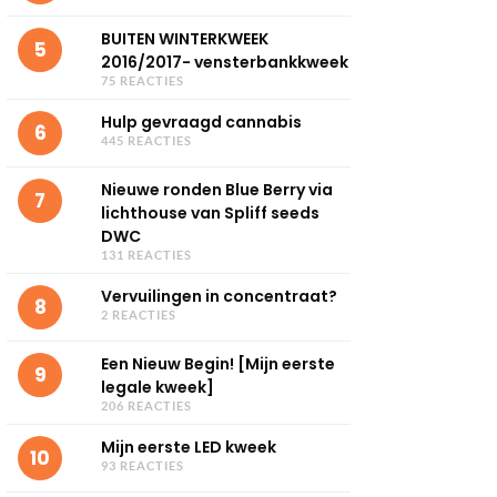
BUITEN WINTERKWEEK
5
2016/2017- vensterbankkweek
75 REACTIES
Hulp gevraagd cannabis
6
445 REACTIES
Nieuwe ronden Blue Berry via
7
lichthouse van Spliff seeds
DWC
131 REACTIES
Vervuilingen in concentraat?
8
2 REACTIES
Een Nieuw Begin! [Mijn eerste
9
legale kweek]
206 REACTIES
Mijn eerste LED kweek
10
93 REACTIES