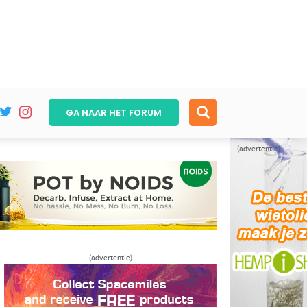
GA NAAR HET
FORUM
(advertentie)
(advertentie)