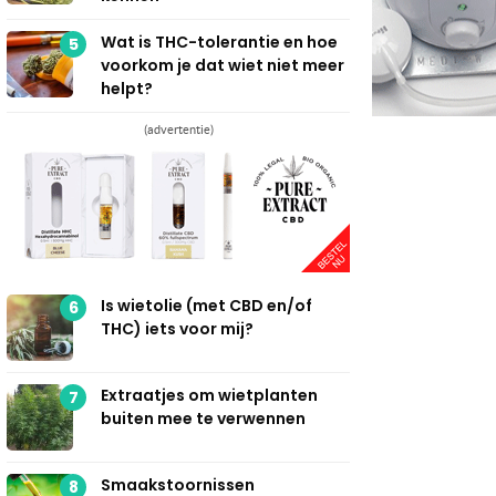
Wat is THC-tolerantie en hoe
5
voorkom je dat wiet niet meer
helpt?
(advertentie)
Is wietolie (met CBD en/of
6
THC) iets voor mij?
Extraatjes om wietplanten
7
buiten mee te verwennen
Smaakstoornissen
8