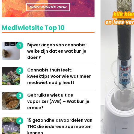
Mediwietsite Top 10
Bijwerkingen van cannabis:
1
welke zijn dat en wat kun je
doen?
Cannabis thuisteelt:
2
kweektips voor wie wat meer
mediwiet nodig heeft
Gebruikte wiet uit de
3
vaporizer (AVB) – Wat kun je
ermee?
15 gezondheidsvoordelen van
4
THC die iedereen zou moeten
kennen