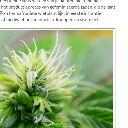
heel kleine kans dat een van je planten niet helemaal
met het productieproces van gefeminiseerde zaden, die de kans
Zo’n hermafrodiete wietplant lijkt in eerste instantie
aast mediwiet ook mannelijke knoppen en stuifmeel.