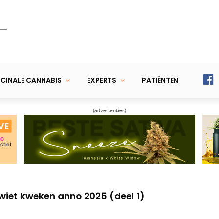
CINALE CANNABIS
EXPERTS
PATIËNTEN
(advertenties)
k graag had geweten voordat ik mijn eigen
iwiet kweken anno 2025 (deel 2)
iwiet kweken anno 2025 (deel 1)
k graag had geweten voordat ik mijn eigen