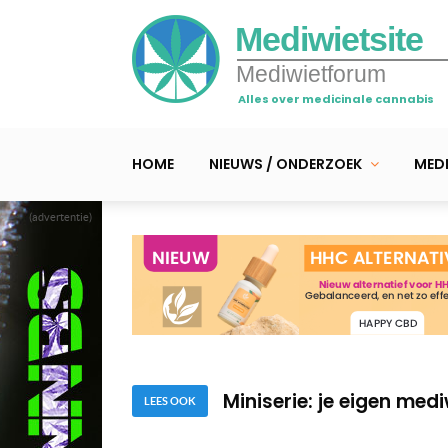
Mediwietsite
Mediwietforum
Alles over medicinale cannabis
HOME
NIEUWS / ONDERZOEK
MEDI
(advertentie)
Video > 10 dingen die i
wiet ging kweken
Miniserie: je eigen med
Miniserie: je eigen med
LEES OOK
Video > 10 dingen die i
wiet ging kweken