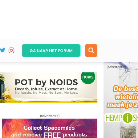
GA NAAR HET
FORUM
(advertentie)
(advertentie)