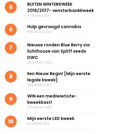
BUITEN WINTERKWEEK
5
2016/2017- vensterbankkweek
75 REACTIES
Hulp gevraagd cannabis
6
445 REACTIES
Nieuwe ronden Blue Berry via
7
lichthouse van Spliff seeds
DWC
131 REACTIES
Een Nieuw Begin! [Mijn eerste
8
legale kweek]
206 REACTIES
WIN een mediwietsite-
9
kweekkast!
175 REACTIES
Mijn eerste LED kweek
10
93 REACTIES