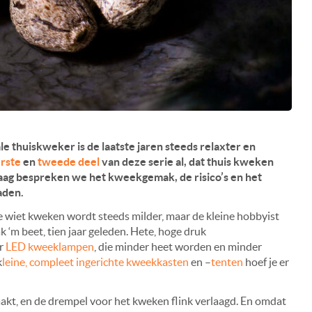
e thuiskweker is de laatste jaren steeds relaxter en
rste
en
tweede deel
van deze serie al, dat thuis kweken
ndaag bespreken we het kweekgemak, de risico’s en het
aden.
e wiet kweken wordt steeds milder, maar de kleine hobbyist
k ‘m beet, tien jaar geleden. Hete, hoge druk
or
LED kweeklampen
, die minder heet worden en minder
k
leine, compleet ingerichte kweekkasten
en –
tenten
hoef je er
aakt, en de drempel voor het kweken flink verlaagd. En omdat