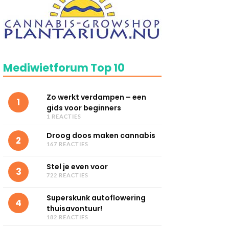
Mediwietforum Top 10
Zo werkt verdampen – een
1
gids voor beginners
1 REACTIES
Droog doos maken cannabis
2
167 REACTIES
Stel je even voor
3
722 REACTIES
Superskunk autoflowering
4
thuisavontuur!
182 REACTIES