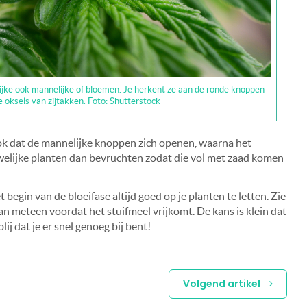
ijke ook mannelijke of bloemen. Je herkent ze aan de ronde knoppen
e oksels van zijtakken. Foto: Shutterstock
 ook dat de mannelijke knoppen zich openen, waarna het
ouwelijke planten dan bevruchten zodat die vol met zaad komen
begin van de bloeifase altijd goed op je planten te letten. Zie
an meteen voordat het stuifmeel vrijkomt. De kans is klein dat
lij dat je er snel genoeg bij bent!
Volgend artikel