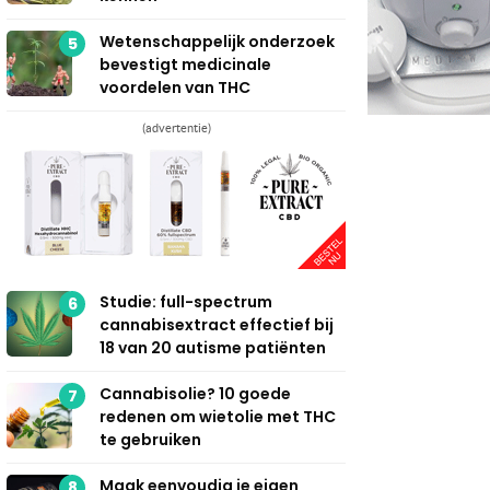
Wetenschappelijk onderzoek
5
bevestigt medicinale
voordelen van THC
(advertentie)
Studie: full-spectrum
6
cannabisextract effectief bij
18 van 20 autisme patiënten
Cannabisolie? 10 goede
7
redenen om wietolie met THC
te gebruiken
Maak eenvoudig je eigen
8