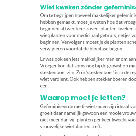
Wiet kweken zónder gefeminis
Om te begrijpen hoeveel makkelijker gefemini
hebben gemaakt, moet je weten hoe dat vroeg
beginnen al twee keer zoveel planten kweken a
wietplanten voor medicinaal gebruik, netjes v
beginnen. Vervolgens moest je de planten sch
verwijderen voordat de bloeifase begon.
Er was ook een iets makkelijker manier om aan
Vroeger kon dat soms nog bij de growshop ma
stekkenboer zijn. Zo’n ‘stekkenboer’ is in de r
wiet verdient. Ook hebben stekkenboeren door
een.
Waarop moet je letten?
Gefeminiseerde medi-wietzaden zijn ideaal voo
groeit daar namelijk gewoon een mooie vrouwelij
niet meer dan vijf planten per keer kweekt voor
vrouwelijke wietplanten treft.