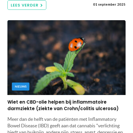
LEES VERDER
01 september 2025
NIEUWS
Wiet en CBD-olie helpen bij inflammatoire
darmziekte (ziekte van Crohn/colitis ulcerosa)
Meer dan de helft van de patiënten met Inflammatory
Bowel Disease (IBD) geeft aan dat cannabis "verlichting
biedt van buikpijn, andere pijn, stress, angst, depressie en