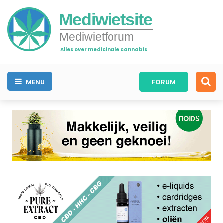
Mediwietsite
Mediwietforum
Alles over medicinale cannabis
MENU
FORUM