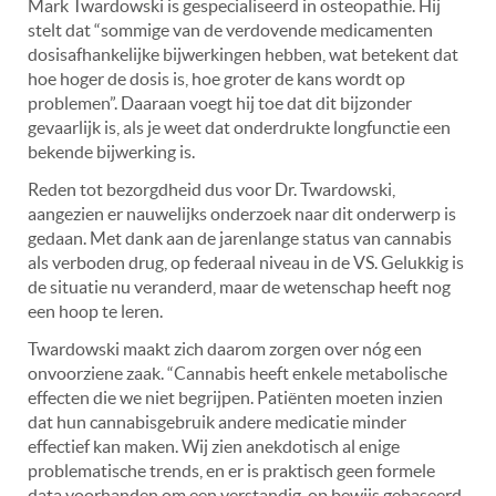
Mark Twardowski is gespecialiseerd in osteopathie. Hij
stelt dat “sommige van de verdovende medicamenten
dosisafhankelijke bijwerkingen hebben, wat betekent dat
hoe hoger de dosis is, hoe groter de kans wordt op
problemen”. Daaraan voegt hij toe dat dit bijzonder
gevaarlijk is, als je weet dat onderdrukte longfunctie een
bekende bijwerking is.
Reden tot bezorgdheid dus voor Dr. Twardowski,
aangezien er nauwelijks onderzoek naar dit onderwerp is
gedaan. Met dank aan de jarenlange status van cannabis
als verboden drug, op federaal niveau in de VS. Gelukkig is
de situatie nu veranderd, maar de wetenschap heeft nog
een hoop te leren.
Twardowski maakt zich daarom zorgen over nóg een
onvoorziene zaak. “Cannabis heeft enkele metabolische
effecten die we niet begrijpen. Patiënten moeten inzien
dat hun cannabisgebruik andere medicatie minder
effectief kan maken. Wij zien anekdotisch al enige
problematische trends, en er is praktisch geen formele
data voorhanden om een verstandig, op bewijs gebaseerd