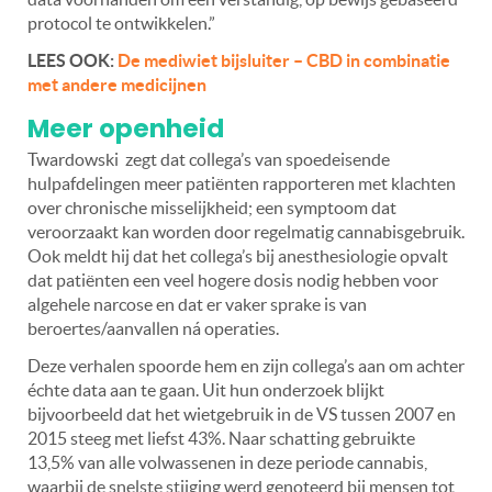
protocol te ontwikkelen.”
LEES OOK:
De mediwiet bijsluiter – CBD in combinatie
met andere medicijnen
Meer openheid
Twardowski zegt dat collega’s van spoedeisende
hulpafdelingen meer patiënten rapporteren met klachten
over chronische misselijkheid; een symptoom dat
veroorzaakt kan worden door regelmatig cannabisgebruik.
Ook meldt hij dat het collega’s bij anesthesiologie opvalt
dat patiënten een veel hogere dosis nodig hebben voor
algehele narcose en dat er vaker sprake is van
beroertes/aanvallen ná operaties.
Deze verhalen spoorde hem en zijn collega’s aan om achter
échte data aan te gaan. Uit hun onderzoek blijkt
bijvoorbeeld dat het wietgebruik in de VS tussen 2007 en
2015 steeg met liefst 43%. Naar schatting gebruikte
13,5% van alle volwassenen in deze periode cannabis,
waarbij de snelste stijging werd genoteerd bij mensen tot